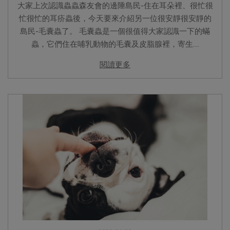
大家上次認識蟲蟲森友會的邊陲島民-住在耳朵裡、很忙很
忙很忙的耳疥蟲後，今天要來介紹另一位很安靜很安靜的
島民-毛囊蟲了。 毛囊蟲是一個很值得大家認識一下的蟎
蟲，它們住在哺乳動物的毛囊及皮脂腺裡，寄生....
閱讀更多