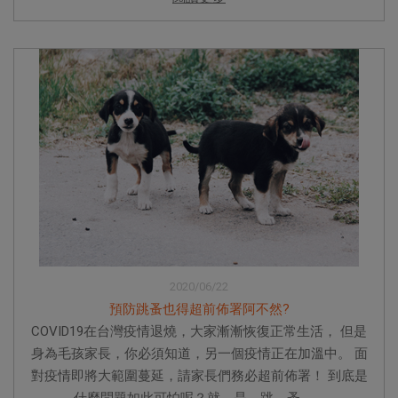
2020/06/22
預防跳蚤也得超前佈署阿不然?
COVID19在台灣疫情退燒，大家漸漸恢復正常生活， 但是
身為毛孩家長，你必須知道，另一個疫情正在加溫中。 面
對疫情即將大範圍蔓延，請家長們務必超前佈署！ 到底是