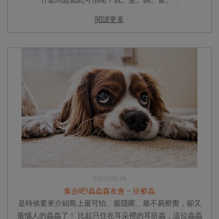
什麼問題如此可怕呢？就。是。跳。蚤。 ...
閱讀更多
2020/05/18
集合吧!蟲蟲森友會 – 疥癬蟲
是時侯要來介紹島上最可怕、最隱匿、最不易察覺，卻又
最惱人的蟲蟲了！ 比起只住在耳朵裡的耳疥蟲，這位蟲蟲