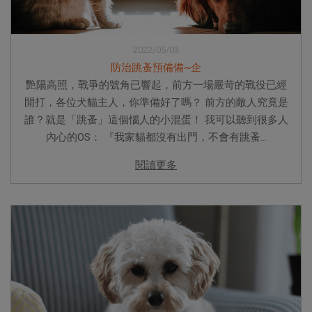
2022/05/03
防治跳蚤預備備~企
艷陽高照，戰爭的號角已響起，前方一場嚴苛的戰役已經
開打，各位犬貓主人，你準備好了嗎？ 前方的敵人究竟是
誰？就是「跳蚤」這個惱人的小混蛋！ 我可以聽到很多人
內心的OS： 『我家貓都沒有出門，不會有跳蚤...
閱讀更多