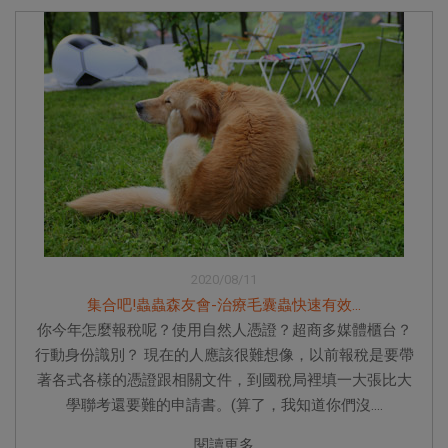
2020/08/11
集合吧!蟲蟲森友會-治療毛囊蟲快速有效...
你今年怎麼報稅呢？使用自然人憑證？超商多媒體櫃台？
行動身份識別？ 現在的人應該很難想像，以前報稅是要帶
著各式各樣的憑證跟相關文件，到國稅局裡填一大張比大
學聯考還要難的申請書。(算了，我知道你們沒....
閱讀更多