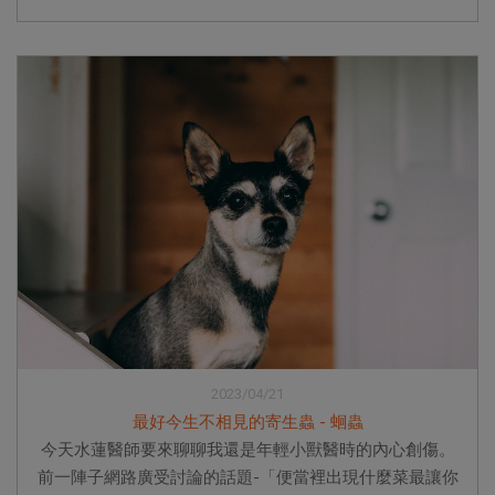
2023/04/21
最好今生不相見的寄生蟲 - 蛔蟲
今天水蓮醫師要來聊聊我還是年輕小獸醫時的內心創傷。
前一陣子網路廣受討論的話題-「便當裡出現什麼菜最讓你