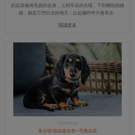
的足跡遠佈毛孩的全身，上到耳朵的尖端，下到腳趾的縫
縫，都是它們出沒的地方；比起傻呼呼只會呆在...
閱讀更多
2020/04/28
集合啦!蟲蟲森友會─毛囊蟲篇