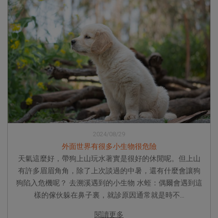
2024/08/29
外面世界有很多小生物很危險
天氣這麼好，帶狗上山玩水著實是很好的休閒呢。但上山
有許多眉眉角角，除了上次談過的中暑，還有什麼會讓狗
狗陷入危機呢？ 去溯溪遇到的小生物 水蛭：偶爾會遇到這
樣的傢伙躲在鼻子裏，就診原因通常就是時不...
閱讀更多