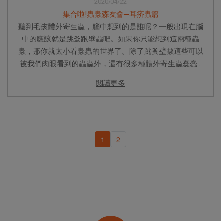
2020/04/22
集合啦!蟲蟲森友會─耳疥蟲篇
聽到毛孩體外寄生蟲，腦中想到的是誰呢？一般出現在腦
中的應該就是跳蚤跟壁蝨吧。如果你只能想到這兩種蟲
蟲，那你就太小看蟲蟲的世界了。除了跳蚤壁蝨這些可以
被我們肉眼看到的蟲蟲外，還有很多種體外寄生蟲蠢蠢...
閱讀更多
1
2