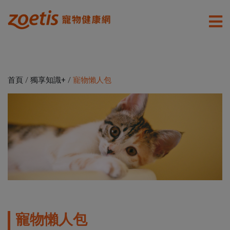
首頁
/
獨享知識+
/
寵物懶人包
寵物懶人包