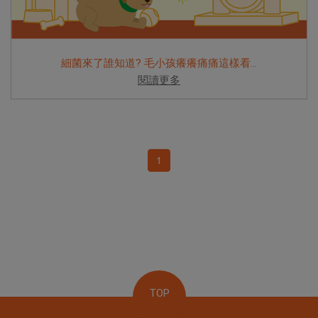
細菌來了誰知道? 毛小孩癢癢痛痛這樣看...
閱讀更多
1
TOP