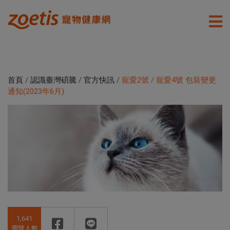
首頁
/
認識臺灣碩騰
/
官方快訊
/
寵愛2號 / 寵愛4號 包裝變更
通知(2023年6月)
1,641
瀏覽人數