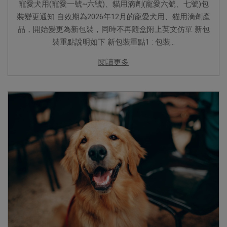
寵愛犬用(寵愛一號~六號)、貓用滴劑(寵愛六號、七號)包
裝變更通知 自效期為2026年12月的寵愛犬用、貓用滴劑產
品，開始變更為新包裝，同時不再隨盒附上英文仿單 新包
裝重點說明如下 新包裝重點1 : 包裝...
閱讀更多