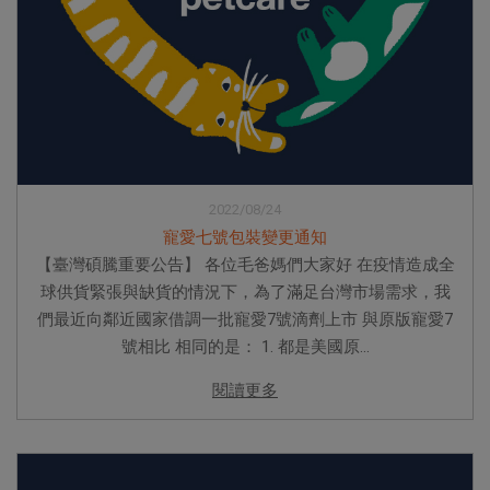
2022/08/24
寵愛七號包裝變更通知
【臺灣碩騰重要公告】 各位毛爸媽們大家好 在疫情造成全
球供貨緊張與缺貨的情況下，為了滿足台灣市場需求，我
們最近向鄰近國家借調一批寵愛7號滴劑上市 與原版寵愛7
號相比 相同的是： 1. 都是美國原...
閱讀更多