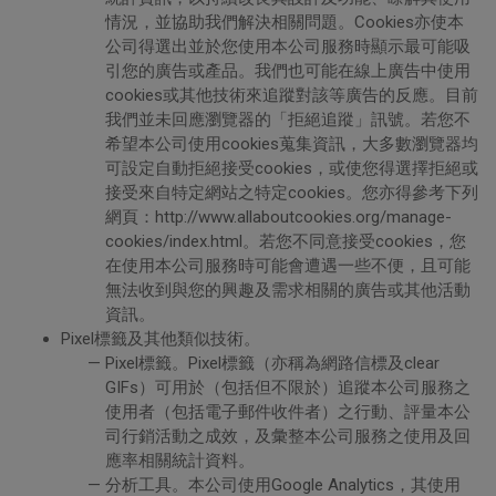
情況，並協助我們解決相關問題。Cookies亦使本
公司得選出並於您使用本公司服務時顯示最可能吸
引您的廣告或產品。我們也可能在線上廣告中使用
cookies或其他技術來追蹤對該等廣告的反應。目前
我們並未回應瀏覽器的「拒絕追蹤」訊號。若您不
希望本公司使用cookies蒐集資訊，大多數瀏覽器均
可設定自動拒絕接受cookies，或使您得選擇拒絕或
接受來自特定網站之特定cookies。您亦得參考下列
網頁：http://www.allaboutcookies.org/manage-
cookies/index.html。若您不同意接受cookies，您
在使用本公司服務時可能會遭遇一些不便，且可能
無法收到與您的興趣及需求相關的廣告或其他活動
資訊。
Pixel標籤及其他類似技術。
Pixel標籤。Pixel標籤（亦稱為網路信標及clear
GIFs）可用於（包括但不限於）追蹤本公司服務之
使用者（包括電子郵件收件者）之行動、評量本公
司行銷活動之成效，及彙整本公司服務之使用及回
應率相關統計資料。
分析工具。本公司使用Google Analytics，其使用