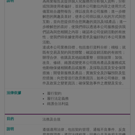
為商業報告及提供個人化服務而分析個人資料，分析
或預測使用者偏好，並就本公司數位內容之使用方式
備置統合趨勢報告，俾以改良本公司服務；進一步瞭
解您的興趣及喜好，使本公司得以個人化的方式與您
互動，並向您提供符合您興趣的資訊及/或產品；進一
步瞭解您的喜好，使我們得以透過本公司服務提供我
們認為與您相關之內容；確認本公司促銷活動的有效
性，使我們得依據使用者需求及偏好執行本公司業務
活動。
達成本公司業務目標，包括進行資料分析；稽核；就
既有交易及契約與您聯繫；確認促銷活動的有效性；
辦理合併、收購及其他組織重整；排除故障；加強、
改良、修繕、維護或變更本公司既有產品及服務或其
他動物保健相關產品或服務，及採取品質及安全保障
措施；開發新服務及產品；實施安全及詐騙預防及監
控措施；向您發送行政庶務資訊，如本公司條款、條
件及政策之變更資訊；確保緊急事件之應變及安全。
履行契約
履行法定義務
維護合法利益
法務及合規
遵循適用法律，包括契約管理、通報不良事件、反貪
腐盡職調查；遵守法律程序；回應公共及政府主管機