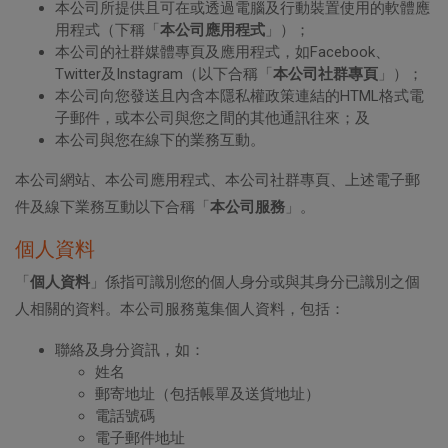
本公司所提供且可在或透過電腦及行動裝置使用的軟體應
用程式（下稱「
本公司應用程式
」）；
本公司的社群媒體專頁及應用程式，如Facebook、
Twitter及Instagram（以下合稱「
本公司社群專頁
」）；
本公司向您發送且內含本隱私權政策連結的HTML格式電
子郵件，或本公司與您之間的其他通訊往來；及
本公司與您在線下的業務互動。
本公司網站、本公司應用程式、本公司社群專頁、上述電子郵
件及線下業務互動以下合稱「
本公司服務
」。
個人資料
「
個人資料
」係指可識別您的個人身分或與其身分已識別之個
人相關的資料。本公司服務蒐集個人資料，包括：
聯絡及身分資訊，如：
姓名
郵寄地址（包括帳單及送貨地址）
電話號碼
電子郵件地址