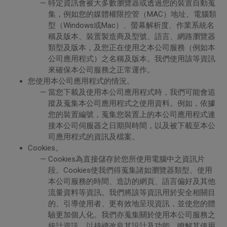
特定資訊會被大多數瀏覽器或透過您的裝置自動蒐
集，例如您的媒體權限控管（MAC）地址、電腦類
型（Windows或Mac）、螢幕解析度、作業系統名
稱及版本、裝置製造商及型號、語言、網路瀏覽器
類型及版本，及您正在使用之本公司服務（例如本
公司應用程式）之名稱及版本。我們使用該等資訊
來確保本公司服務之正常運作。
您使用本公司應用程式的情況。
當您下載及使用本公司應用程式時，我們可能會追
蹤及蒐集本公司應用程式之使用資料。例如，依據
您的裝置編號，蒐集您裝置上的本公司應用程式連
接本公司伺服器之日期與時間，以及被下載至本公
司應用程式的資訊及檔案。
Cookies。
Cookies為直接儲存於您所使用電腦中之資訊片
段。Cookies使我們得蒐集諸如瀏覽器類型、使用
本公司服務的時間、造訪的網頁、語言偏好及其他
流量資料等資訊。我們將該等資訊用於安全相關目
的、引導使用者、更有效地呈現資訊，並使您的體
驗更加個人化。我們亦蒐集關於使用本公司服務之
統計資訊，以持續改良其設計及功能、瞭解其使用