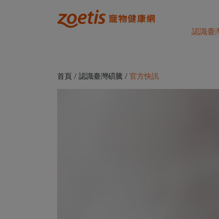
認識臺
首頁
/
認識臺灣碩騰
/
官方快訊