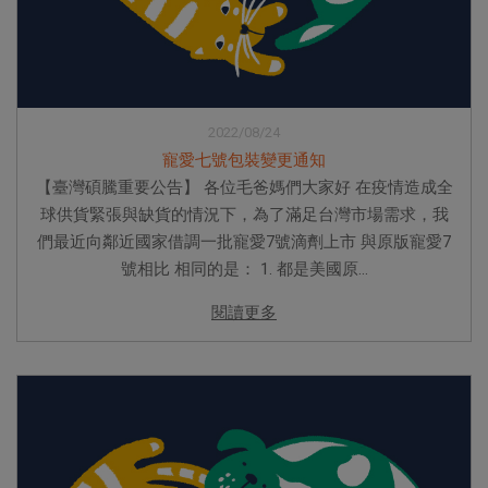
2022/08/24
寵愛七號包裝變更通知
【臺灣碩騰重要公告】 各位毛爸媽們大家好 在疫情造成全
球供貨緊張與缺貨的情況下，為了滿足台灣市場需求，我
們最近向鄰近國家借調一批寵愛7號滴劑上市 與原版寵愛7
號相比 相同的是： 1. 都是美國原...
閱讀更多