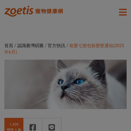
首頁
/
認識臺灣碩騰
/
官方快訊
/
寵愛七號包裝變更通知(2023
年6月)
1,499
瀏覽人數