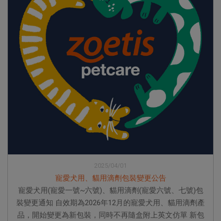
2025/04/01
寵愛犬用、貓用滴劑包裝變更公告
寵愛犬用(寵愛一號~六號)、貓用滴劑(寵愛六號、七號)包
裝變更通知 自效期為2026年12月的寵愛犬用、貓用滴劑產
品，開始變更為新包裝，同時不再隨盒附上英文仿單 新包