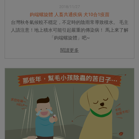
2018/11/27
鉤端螺旋體 人畜共通疾病 犬10合1疫苗
台灣秋冬氣候較不穩定，不定時的陰雨常導致積水。 毛主
人請注意！地上積水可能引起嚴重的傳染病！ 馬上來了解
「鉤端螺旋體」吧~
閱讀更多