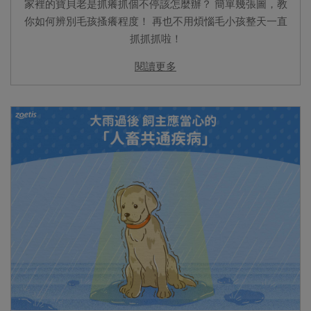
家裡的寶貝老是抓癢抓個不停該怎麼辦？ 簡單幾張圖，教
你如何辨別毛孩搔癢程度！ 再也不用煩惱毛小孩整天一直
抓抓抓啦！
閱讀更多