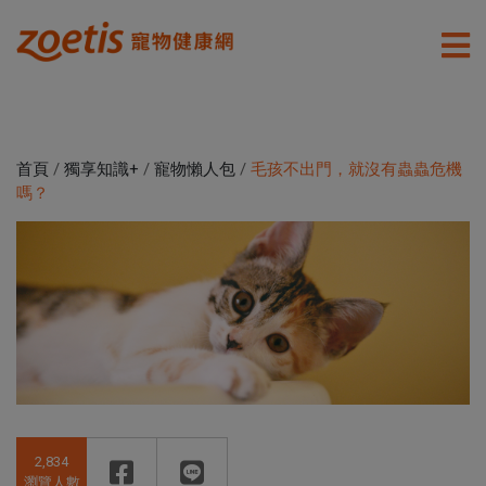
首頁
/
獨享知識+
/
寵物懶人包
/
毛孩不出門，就沒有蟲蟲危機
嗎？
2,834
瀏覽人數