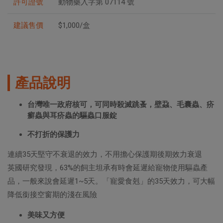
許可證號
動物藥入字第 07114 號
建議售價
$1,000/盒
產品說明
台灣唯一政府核可，可同時殺滅跳蚤，壁蝨、毛囊蟲、疥
癬蟲與耳疥蟲的驅蟲口服錠
不打折的保護力
連續35天堅守不衰退的效力，不用擔心保護期後期效力衰退
英國研究發現，63%的飼主坦承有時會延遲給寵物使用驅蟲產
品，一般來說會延遲1~5天。「寵愛食剋」的35天效力，可大幅
降低銜接空窗期的淺在風險
美味又方便