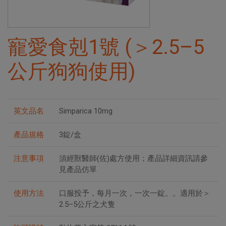
寵愛食剋1號 (＞2.5–5
公斤狗狗使用)
英文品名
Simparica 10mg
產品規格
3錠/盒
注意事項
須經獸醫師(佐)處方使用；產品詳細資訊請參
見產品仿單
使用方法
口服投予，每月一次，一次一錠。。適用於＞
2.5–5公斤之犬隻