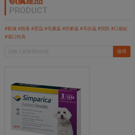
碩騰產品
PRODUCT
#殺滅 #跳蚤 #壁蝨 #毛囊蟲 #疥癬蟲 #耳疥蟲 #預防 #口服錠
#適口性高
搜尋