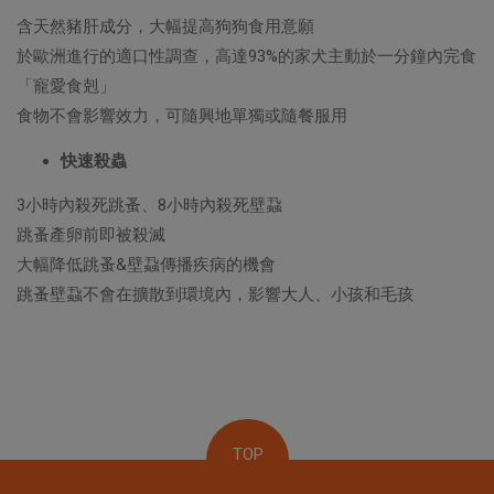
含天然豬肝成分，大幅提高狗狗食用意願
於歐洲進行的適口性調查，高達93%的家犬主動於一分鐘內完食
「寵愛食剋」
食物不會影響效力，可隨興地單獨或隨餐服用
快速殺蟲
3小時內殺死跳蚤、8小時內殺死壁蝨
跳蚤產卵前即被殺滅
大幅降低跳蚤&壁蝨傳播疾病的機會
跳蚤壁蝨不會在擴散到環境內，影響大人、小孩和毛孩
TOP