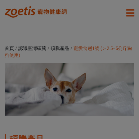
首頁
/
認識臺灣碩騰
/
碩騰產品
/
寵愛食剋1號 (＞2.5–5公斤狗
狗使用)