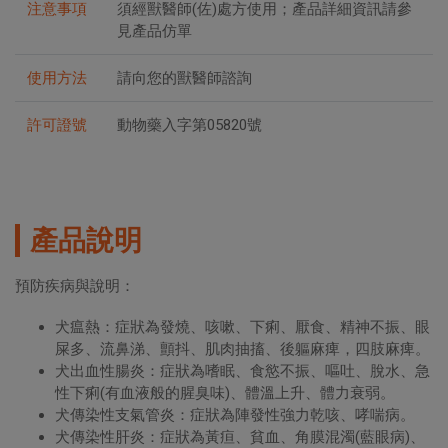
注意事項
須經獸醫師(佐)處方使用；產品詳細資訊請參
見產品仿單
使用方法
請向您的獸醫師諮詢
許可證號
動物藥入字第05820號
產品說明
預防疾病與說明：
犬瘟熱：症狀為發燒、咳嗽、下痢、厭食、精神不振、眼
屎多、流鼻涕、顫抖、肌肉抽搐、後軀麻痺，四肢麻痺。
犬出血性腸炎：症狀為嗜眠、食慾不振、嘔吐、脫水、急
性下痢(有血液般的腥臭味)、體溫上升、體力衰弱。
犬傳染性支氣管炎：症狀為陣發性強力乾咳、哮喘病。
犬傳染性肝炎：症狀為黃疸、貧血、角膜混濁(藍眼病)、