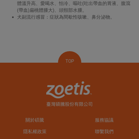
體溫升高、愛喝水、怕冷、嘔吐(吐出帶血的胃液、腹瀉
(帶血)扁桃體腫大)、頭頸部水腫。
犬副流行感冒：症狀為間歇性咳嗽、鼻分泌物。
TOP
關於碩騰
服務協議
隱私權政策
聯繫我們