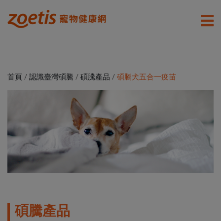
首頁
/
認識臺灣碩騰
/
碩騰產品
/
碩騰犬五合一疫苗
碩騰產品