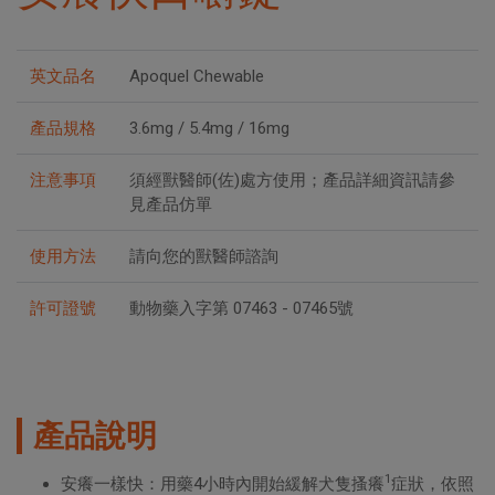
英文品名
Apoquel Chewable
產品規格
3.6mg / 5.4mg / 16mg
注意事項
須經獸醫師(佐)處方使用；產品詳細資訊請參
見產品仿單
使用方法
請向您的獸醫師諮詢
許可證號
動物藥入字第 07463 - 07465號
產品說明
1
安癢一樣快：用藥4小時內開始緩解犬隻搔癢
症狀，依照