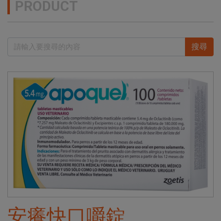
PRODUCT
搜尋
安癢快口嚼錠