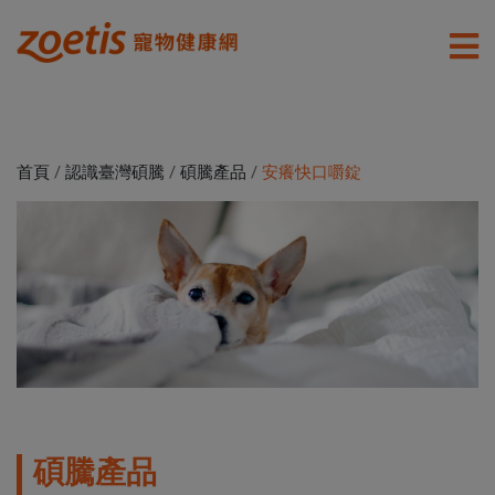
首頁
/
認識臺灣碩騰
/
碩騰產品
/
安癢快口嚼錠
碩騰產品