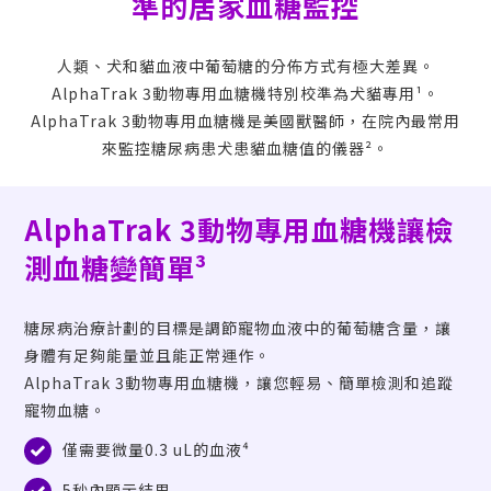
準的居家血糖
監控
人類、犬和貓血液中葡萄糖的分佈方式有極大差異。
AlphaTrak 3
動物專用血糖機特別校準為
犬貓專用¹。
AlphaTrak 3
動物專用血糖機是美國獸醫師，在院內最常用
來監控糖尿病患犬患貓血糖值的
儀器²
。
AlphaTrak 3
動物專用血糖機讓檢
測血糖
變簡單³
糖尿病治療計劃的目標是調節寵物血液中的葡萄糖含量，讓
身體有足夠能量並且能正常運作。
AlphaTrak 3
動物專用血糖機，讓您輕易、簡單檢測和追蹤
寵物血糖。
僅需要微量0.3 uL的血液⁴
5秒內顯示結果