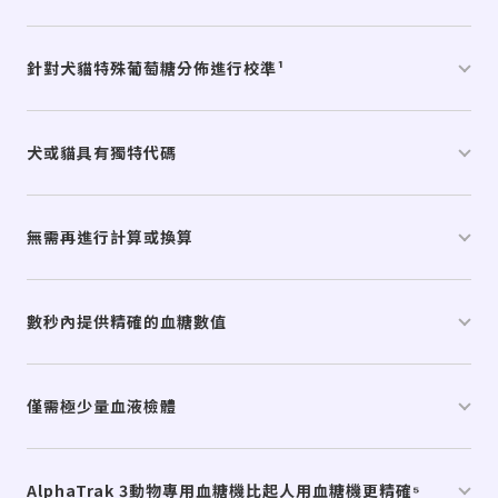
針對犬貓特殊葡萄糖分佈進行校準¹
犬或貓具有獨特代碼
無需再進行計算或換算
數秒內提供精確的血糖數值
僅需極少量血液檢體
AlphaTrak 3
動物專用血糖機比起人用血糖機更精確⁵