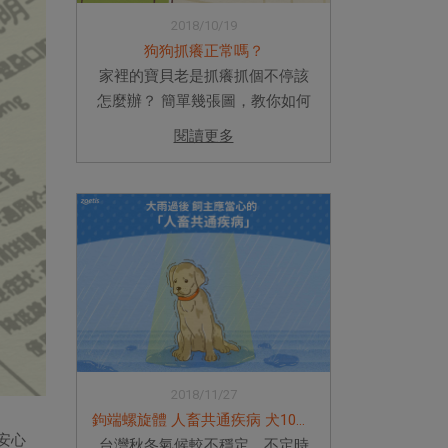
2018/10/19
狗狗抓癢正常嗎？
家裡的寶貝老是抓癢抓個不停該
怎麼辦？ 簡單幾張圖，教你如何
辨別毛孩搔癢程度！ 再也不用煩
閱讀更多
惱毛小孩整天一直抓抓抓啦！
2018/11/27
鉤端螺旋體 人畜共通疾病 犬10合1疫苗
安心
台灣秋冬氣候較不穩定，不定時