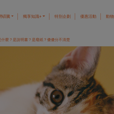
灣碩騰
獨享知識+
特別企劃
優惠活動
動物
是什麼？是說明書？是廢紙？傻傻分不清楚