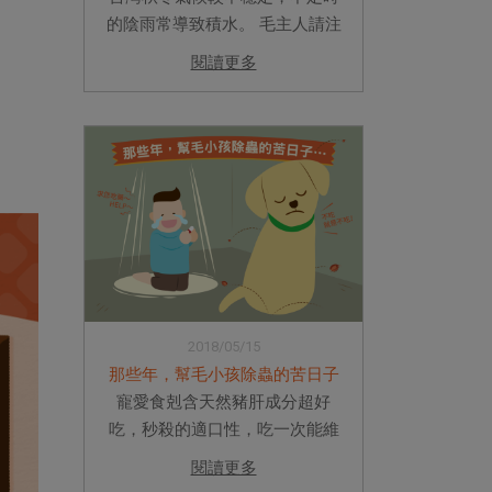
的陰雨常導致積水。 毛主人請注
意！地上積水可能引起嚴重的傳
閱讀更多
染病！ 馬上來了解「鉤端螺旋
體」吧~
2018/05/15
那些年，幫毛小孩除蟲的苦日子
寵愛食剋含天然豬肝成分超好
吃，秒殺的適口性，吃一次能維
持35天的效力不衰退，真正保護
閱讀更多
毛孩健康無空窗，全台上萬隻狗