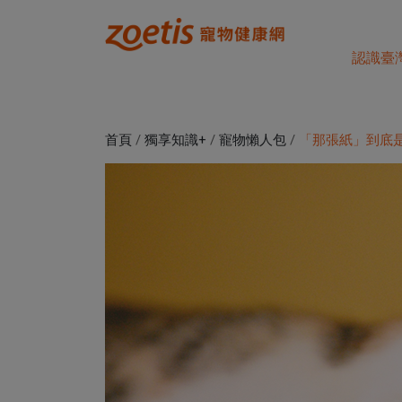
認識臺
首頁
/
獨享知識+
/
寵物懶人包
/
「那張紙」到底