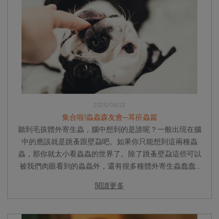
2020/04/22
集合啦!蟲蟲森友會─耳疥蟲篇
聽到毛孩體外寄生蟲，腦中想到的是誰呢？一般出現在腦
中的應該就是跳蚤跟壁蝨吧。如果你只能想到這兩種蟲
蟲，那你就太小看蟲蟲的世界了。除了跳蚤壁蝨這些可以
被我們肉眼看到的蟲蟲外，還有很多種體外寄生蟲蠢蠢...
閱讀更多