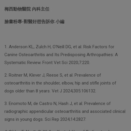
梅西動物醫院 內科主任
臉書粉專-獸醫好想告訴你 小編
1. Anderson KL, Zulch H, O'Neill DG, et al. Risk Factors for
Canine Osteoarthritis and Its Predisposing Arthropathies: A
Systematic Review. Front Vet Sci 2020;7:220.
2. Roitner M, Klever J, Reese S, et al. Prevalence of
osteoarthritis in the shoulder, elbow, hip and stifle joints of
dogs older than 8 years. Vet J 2024;305:106132.
3. Enomoto M, de Castro N, Hash J, et al. Prevalence of
radiographic appendicular osteoarthritis and associated clinical
signs in young dogs. Sci Rep 2024;14:2827.