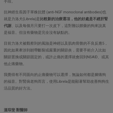
手段。
抗神經生長因子單株抗體 (anti-NGF monoclonal antibodies)也
就是力洛犬(Librela)是
比較新的治療選項，他的好處是不經肝腎
代謝
、以及每個月只要打一次皮下，這對難以餵藥的狗來說真
是福音。但沒有藥物是完全沒有缺點的。
目前力洛犬被觀察到的風險是神經以及肌肉骨骼的不良反應5，
因此如果牽涉到韌帶斷裂或嚴重的關節炎，需要手術介入比如
關節置換或關節固定的，或許止痛的選擇就會回到NSAID、或其
他止痛藥物。
我覺得有不同面向的止痛藥物可以選擇，無論如何都是腳痛狗
的福音。對腎病老狗而言，使用Librela是能顯著幫助改善狗狗生
活品質的好方法。
溫琮斐 獸醫師