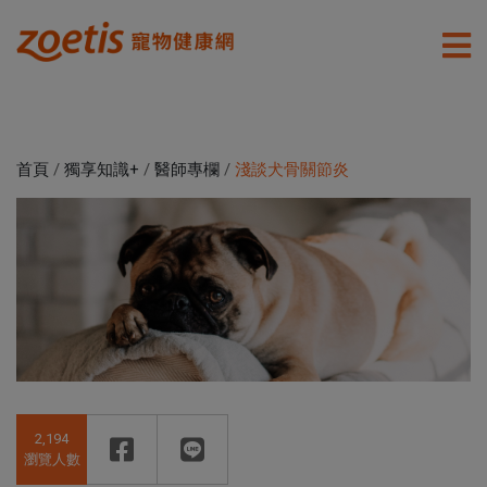
首頁
/
獨享知識+
/
醫師專欄
/
淺談犬骨關節炎
2,194
瀏覽人數