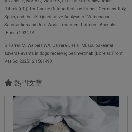
4. Gildea E, North C, Walker K, et al. Use of Bedinvetmab
(Librela((R))) for Canine Osteoarthritis in France, Germany, Italy,
Spain, and the UK: Quantitative Analysis of Veterinarian
Satisfaction and Real-World Treatment Patterns. Animals
(Basel) 2024;14.
5. Farrell M, Waibel FWA, Carrera I, et al. Musculoskeletal
adverse events in dogs receiving bedinvetmab (Librela). Front
Vet Sci 2025;12:1581490.
熱門文章