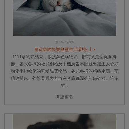
2019/12/09
創造貓咪快樂無壓生活環境<上>
1111購物節結束，緊接黑色購物節，眼前又是聖誕血拚
節，各式各樣的社群網站及手機廣告不斷跳出讓主人心頭
融化手指軟化的可愛貓咪物品，各式各樣的精緻水碗、萌
萌噠貓床、外觀美麗大方放在客廳都漂亮的貓砂盆。許多
貓...
閱讀更多