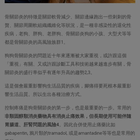
骨關節炎的特徵是關節軟骨減少、關節邊緣跑出一些刺刺的骨
贅、關節周圍軟組織纖維化等狀況，是一種非感染性的退化性
疾病，老狗、胖狗、老胖狗、骨關節炎狗的小孩、大型犬等等
都是骨關節炎的高風險族群1。
狗狗骨關節炎的問題近十年來逐漸被大家重視，或許跟這個
「重視」有關、又或許跟診斷工具和技術越來越進步有關，骨
關節炎的盛行率似乎有逐年升高的趨勢2,3。
這是個會嚴重影響狗生活品質的疾病，腳痛得要死根本嚴重影
響生活品質。所以生出各種治療方式。
控制疼痛是狗骨關節炎的第一步，也是最重要的一步。常用的
非類固醇類消炎藥物具有消炎止痛效果，但長期使用可能伴隨
胃腸道、肝腎問題的風險4
。因此合併使用止痛藥比如
gabapentin, 鴉片類的tramadol, 或是amantadine等等也是常用的