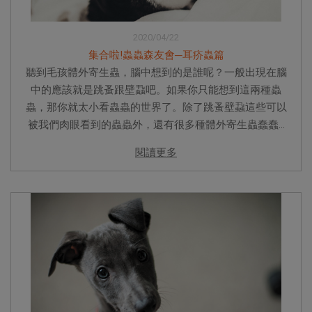
2020/04/22
集合啦!蟲蟲森友會─耳疥蟲篇
聽到毛孩體外寄生蟲，腦中想到的是誰呢？一般出現在腦
中的應該就是跳蚤跟壁蝨吧。如果你只能想到這兩種蟲
蟲，那你就太小看蟲蟲的世界了。除了跳蚤壁蝨這些可以
被我們肉眼看到的蟲蟲外，還有很多種體外寄生蟲蠢蠢...
閱讀更多