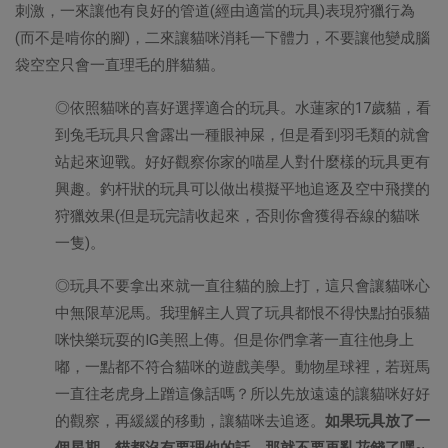
刺激，一來讓他有良好的管道(經由適當的玩具)表現狩獵行為
(而不是啃你的腳)，二來讓貓咪消耗一下體力，不要讓他變成腦
袋空空只會一直理毛的胖貓貓。
◎依照貓咪的喜好選擇適合的玩具。水蓮家的17歲貓，看
到兔毛玩具只會露出一種眼神屎，但是看到羽毛類的就會
站起來迎戰。好好觀察你家的喵星人對什麼樣的玩具更有
興趣。釣杆狀的玩具可以做出模擬平地追逐及空中飛撲的
狩獵效果(但是玩完請收起來，否則你會獲得吞線的貓咪
一隻)。
◎玩具不要拿出來就一直往貓的臉上打，這只會讓貓咪心
中無限草泥馬。我理解主人買了玩具都恨不得快點拍張貓
咪快樂玩耍的IG美照上傳。但是你們拿著一直往他身上
嘟，一點都不符合貓咪的遊戲美學。動物星球裡，若斑馬
一直往老虎身上蹭這像話嗎？所以先放遠遠的讓貓咪好好
的觀察，再緩緩的移動，讓貓咪去追逐。
如果玩具放了一
個星期，貓都沒有要理他的話，那就不要再亂花錢了嘿
~