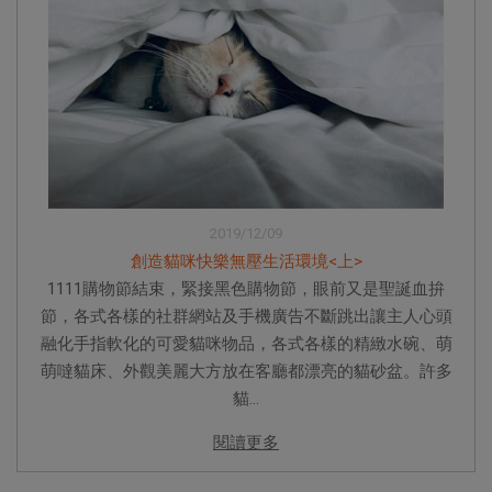
2019/12/09
創造貓咪快樂無壓生活環境<上>
1111購物節結束，緊接黑色購物節，眼前又是聖誕血拚
節，各式各樣的社群網站及手機廣告不斷跳出讓主人心頭
融化手指軟化的可愛貓咪物品，各式各樣的精緻水碗、萌
萌噠貓床、外觀美麗大方放在客廳都漂亮的貓砂盆。許多
貓...
閱讀更多