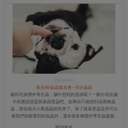
2020/04/22
集合啦!蟲蟲森友會─耳疥蟲篇
聽到毛孩體外寄生蟲，腦中想到的是誰呢？一般出現在腦
中的應該就是跳蚤跟壁蝨吧。如果你只能想到這兩種蟲
蟲，那你就太小看蟲蟲的世界了。除了跳蚤壁蝨這些可以
被我們肉眼看到的蟲蟲外，還有很多種體外寄生蟲蠢蠢...
閱讀更多