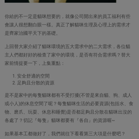
你給的不一定是貓咪想要的，就像公司開出來的員工福利有些
會讓人很想翻白眼一樣。真正了解貓咪生理及心理上的需求才
是齊家治國平天下的基礎。
上回替大家介紹了貓咪環境的五大需求中的二大需求，各位貓
主人們都好好的檢查了家中的環境，是否有符合需求嗎？替大
家前情提要一下，上集重點：
安全舒適的空間
足夠且分散的資源
是不是家中的每隻貓咪都有不受打擾(不管是來自貓、狗、成人
或小人)的休息空間了呢？每隻貓咪生活的必要資源(包括水、食
物、磨爪、玩耍、休息和睡覺)是否都足夠且分散在貓咪出沒的
各處了？切記『每隻』貓咪都要有『各自』的資源喔~
如果基本工都做好了，我們就往下看看第三大項是什麼吧？