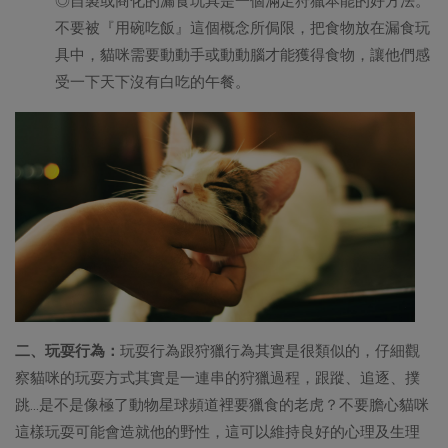
◎自製或商化的漏食玩具是一個滿足狩獵本能的好方法。
不要被『用碗吃飯』這個概念所侷限，把食物放在漏食玩
具中，貓咪需要動動手或動動腦才能獲得食物，讓他們感
受一下天下沒有白吃的午餐。
二、玩耍行為：
玩耍行為跟狩獵行為其實是很類似的，仔細觀
察貓咪的玩耍方式其實是一連串的狩獵過程，跟蹤、追逐、撲
跳…是不是像極了動物星球頻道裡要獵食的老虎？不要膽心貓咪
這樣玩耍可能會造就他的野性，這可以維持良好的心理及生理