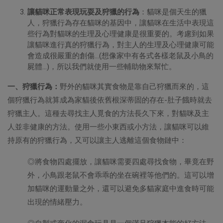
讓貓咪正常表現玩耍及狩獵的行為
：貓咪是個天生的獵
人，狩獵行為存在貓咪的基因中，讓貓咪在生活中表現這
些行為對貓咪的生理及心理健康是很重要的。考慮到如果
讓貓咪進行真的狩獵行為，對主人的生理及心理健康可能
會造成很嚴重的創傷…(想像家中有各式各樣老鼠及小鳥的
屍體…)，所以我們就使用一些輔助物來幫忙。
一、狩獵行為：
野外的貓咪其實食物是靠自己狩獵而來的，這
個狩獵行為就算成為家貓後依舊根深蒂固的存在-肚子餓時就去
狩獵主人。這種去尋找主人覓食的方法長久下來，對貓咪及主
人並非健康的方法。使用一些小東西或小方法，讓貓咪可以維
持原有的狩獵行為，又可以讓主人逃離這個食物鏈中：
◎將食物四處擺放，讓貓咪需要四處尋找食物，畢竟在野
外，小鳥跟老鼠不會乖乖的坐在碗裡等他們的。這可以增
加貓咪的運動量之外，還可以避免多貓家庭中進食時可能
出現的情緒壓力。