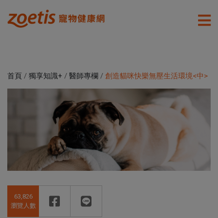
首頁
/
獨享知識+
/
醫師專欄
/
創造貓咪快樂無壓生活環境<中>
63,826
瀏覽人數