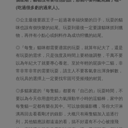
(
吃過很多虧的過來人
)
。
◎公主最後要跟王子一起過著幸福快樂的日子，玩耍的貓
咪也該有個快樂的結尾。玩耍到最後一定要讓貓咪抓到獵
物，再伴有小點心或飼料作為成功狩獵的結尾。
◎『每隻』貓咪都需要適當的玩耍，就算年紀大了，還是
有玩耍的需求，只是強度及時間上要稍做調整，千萬不要
以為年紀大了就要專心養老。至於年輕的屁孩中二貓，非
常非常非常的需要玩耍，請主人不要客氣拿出渾身解數，
在玩具的選擇上一定要找牢固可受摧殘的材質。
◎多貓家庭的『每隻貓』都要有『自己的』玩耍時間，不
要以為今天你用盡吃奶力氣揮動半小時的逗貓棒，家中的
每隻貓一定都有樂在其中。可以放個攝影機，等你大汗淋
漓再回去看看剛才的錄影，大概只有兩隻貓加入追逐行
列，其他貓應該都遠遠的看，搞不好還有不小心被撞飛