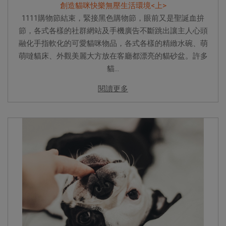
創造貓咪快樂無壓生活環境<上>
1111購物節結束，緊接黑色購物節，眼前又是聖誕血拚
節，各式各樣的社群網站及手機廣告不斷跳出讓主人心頭
融化手指軟化的可愛貓咪物品，各式各樣的精緻水碗、萌
萌噠貓床、外觀美麗大方放在客廳都漂亮的貓砂盆。許多
貓...
閱讀更多