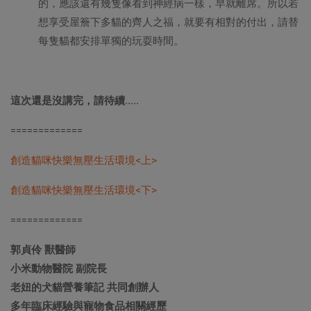
的，應該還有幾隻像看到神經病一樣，早就離席。所以若
想享受屋簷下多貓的齊人之福，就要有相對的付出，請替
每隻貓都安排單獨的玩耍時間。
這次還是沒講完，請待續
…..
=============
創造貓咪快樂無壓生活環境<上>
創造貓咪快樂無壓生活環境<下>
=============
郭貞伶 獸醫師
小米動物醫院 副院長
老妞的犬貓營養筆記 共同創辦人
多年臨床經驗與寵物食品相關經歷