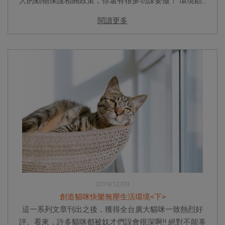
人的動物保護相關政策，你還有很多功課要做！ 環境勘...
閱讀更多
2019/12/09
創造貓咪快樂無壓生活環境<下>
這一系列文章刊出之後，獲得全台廣大貓咪一致熱烈好
評。看來，許多貓咪都被奴才們誤會很深啊!! 絕對不能辜