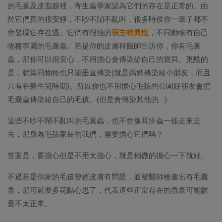
的毛囊及皮脂腺裡，寄生蟲學家認為它們的存在是正常的。由
於它們真的很安靜，不吵不鬧不亂叫，很多時侯你一輩子都不
會發現它存在過。它們有很強的
宿主特異性
，不同動物有自己
物種專屬的毛囊蟲。若是你的皮膚科醫師告訴你，你有毛囊
蟲，那你可以很安心，不用擔心會傳染給自己的寶貝。更酷的
是，就算同物種也只能垂直傳染(就是媽媽傳染給小朋友，而且
只有在新生兒時期)。所以你也不用擔心毛孩的公園好朋友會把
毛囊蟲傳染給自己的毛孩。(但是會傳染其他的….)
這些不吵不鬧不亂叫的毛囊蟲，也不會像耳疥蟲一樣走來走
去，那身為毛孩家長的我們，需要擔心它們嗎？
答案是，要擔心但是不用太擔心，就是稍微的擔心一下就好。
不過若是你家的毛孩曾經皮膚有問題，並被醫師檢查出有毛囊
蟲，那可就要多花點心思了，代表這些正常存在的蟲蟲可能數
量不太正常。