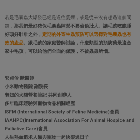
若是毛囊蟲大爆發已經是過往雲煙，或是從來沒有想過這個問
題，
那我們最好確保毛囊蟲陣營不要偷偷壯大。讓毛孩吃飽睡
好頭好壯壯之外，
定期的外寄生蟲預防可以選擇對毛囊蟲也有
效的產品
。跟毛孩的家庭醫師討論，什麼類型的預防藥最適合
家中毛孩，可以給他們全面的保護，不被蟲蟲所惱。
郭貞伶 獸醫師
小米動物醫院 副院長
老妞的犬貓營養筆記 共同創辦人
多年臨床經驗與寵物食品相關經歷
ISFM (International Society of Feline Medicine)會員
IAAHPC(International Association For Animal Hospice and
Palliative Care)會員
人生熱血追求人類與寵物一起快樂過日子