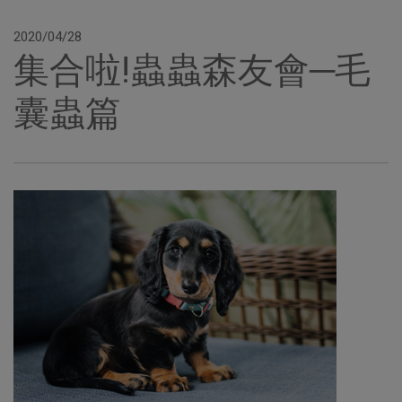
2020/04/28
集合啦!蟲蟲森友會─毛
囊蟲篇