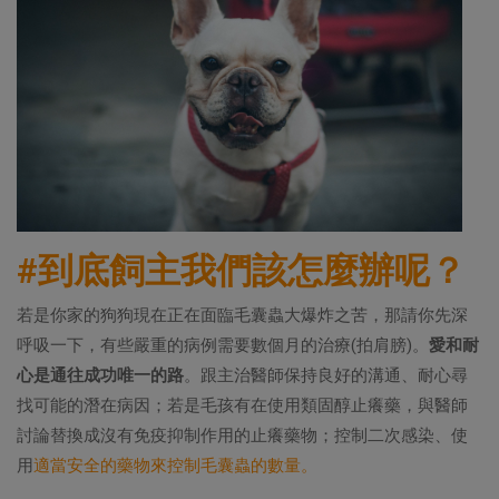
#到底飼主我們該怎麼辦呢？
若是你家的狗狗現在正在面臨毛囊蟲大爆炸之苦，那請你先深
呼吸一下，有些嚴重的病例需要數個月的治療(拍肩膀)。
愛和耐
心是通往成功唯一的路
。跟主治醫師保持良好的溝通、耐心尋
找可能的潛在病因；若是毛孩有在使用類固醇止癢藥，與醫師
討論替換成沒有免疫抑制作用的止癢藥物；控制二次感染、使
用
適當安全的藥物來控制毛囊蟲的數量。