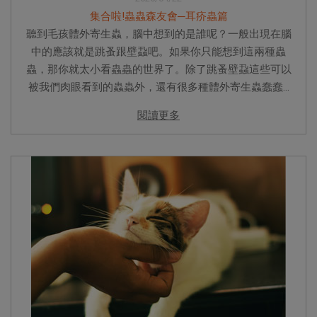
集合啦!蟲蟲森友會─耳疥蟲篇
聽到毛孩體外寄生蟲，腦中想到的是誰呢？一般出現在腦
中的應該就是跳蚤跟壁蝨吧。如果你只能想到這兩種蟲
蟲，那你就太小看蟲蟲的世界了。除了跳蚤壁蝨這些可以
被我們肉眼看到的蟲蟲外，還有很多種體外寄生蟲蠢蠢...
閱讀更多