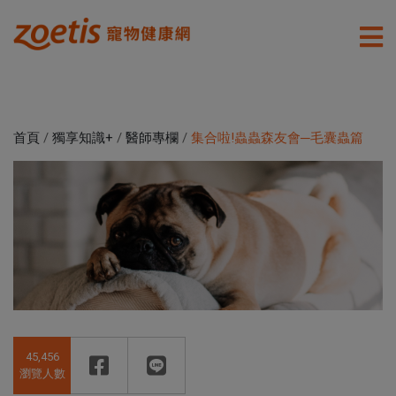
首頁
/
獨享知識+
/
醫師專欄
/
集合啦!蟲蟲森友會─毛囊蟲篇
45,456
瀏覽人數