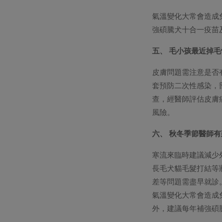
氣溫變化大常會造成
強碩騰犬十合一疫苗
五、 毛小孩最近掉
皮膚問題需注意是否
套預防二次性感染，
查，經醫師評估皮膚
風險。
六、 秋冬季節醫師
寒流來臨時建議減少
長毛犬貓毛髮打結等
差等問題需盡早就診
氣溫變化大常會造成
外，建議每年補強碩