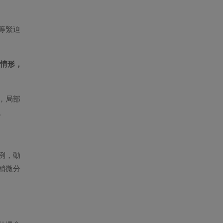
等緊迫
的情形，
，局部
。
例，動
稍微分