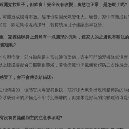
最近開始拉肚子，但飲食上完全沒有改變，食慾也正常，是怎麼了呢?
，可能造成腸胃不適。貓咪也常因天氣變化大、噪音、家中有新成員
問題，除定期環境清潔外，若持續拉肚子建議盡早就診。
很重，家裡貓咪身上忽然有一塊圓形的禿毛，連家人的皮膚也有類似
處理呢?
的典型病徵，部分黴菌是人畜共通傳染病，家中可開除溼機降低濕度
以上建議要配合口服藥跟藥浴，若會搔抓也需戴頭套預防二次性感染
心感冒了，會不會傳染給貓咪?
互相傳染的，但感冒病毒變異很快，或許哪天就會出現狗貓傳染的病
疫系統健全的犬貓是不用特別隔離的，但如果是好玩的狗貓建議還是
。
師有沒有要提醒飼主的注意事項呢?