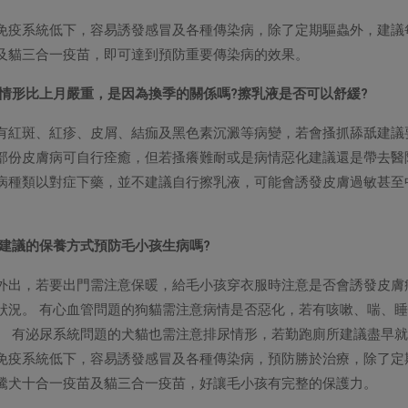
免疫系統低下，容易誘發感冒及各種傳染病，除了定期驅蟲外，建議
及貓三合一疫苗，即可達到預防重要傳染病的效果。
毛情形比上月嚴重，是因為換季的關係嗎?擦乳液是否可以舒緩?
有紅斑、紅疹、皮屑、結痂及黑色素沉澱等病變，若會搔抓舔舐建議
部份皮膚病可自行痊癒，但若搔癢難耐或是病情惡化建議還是帶去醫
病種類以對症下藥，並不建議自行擦乳液，可能會誘發皮膚過敏甚至
有建議的保養方式預防毛小孩生病嗎?
外出，若要出門需注意保暖，給毛小孩穿衣服時注意是否會誘發皮膚
狀況。 有心血管問題的狗貓需注意病情是否惡化，若有咳嗽、喘、
。 有泌尿系統問題的犬貓也需注意排尿情形，若勤跑廁所建議盡早
免疫系統低下，容易誘發感冒及各種傳染病，預防勝於治療，除了定
騰犬十合一疫苗及貓三合一疫苗，好讓毛小孩有完整的保護力。