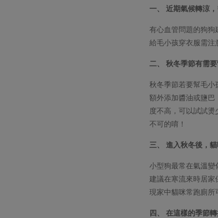
一、 近期氣候轉涼
有心血管問題的狗狗
給毛小孩穿衣服需注
二、 秋冬季節有需要
秋冬季節若要幫毛小孩
額外添加醬油或鹽巴
度不高，可以試試燙
不可的唷！
三、 進入秋冬後，
小型狗最常在氣溫變
建議在寒流來時居家
現家中貓咪常跑廁所
四、 在這樣的季節