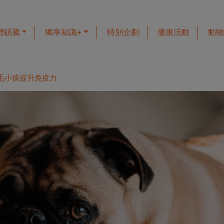
灣碩騰
獨享知識+
特別企劃
優惠活動
動物
毛小孩提升免疫力