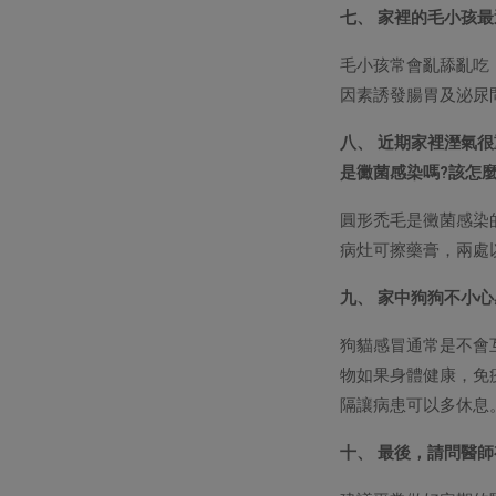
七、 家裡的毛小孩
毛小孩常會亂舔亂吃
因素誘發腸胃及泌尿
八、 近期家裡溼氣
是黴菌感染嗎?該怎麼
圓形禿毛是黴菌感染
病灶可擦藥膏，兩處
九、 家中狗狗不小
狗貓感冒通常是不會
物如果身體健康，免
隔讓病患可以多休息
十、 最後，請問醫