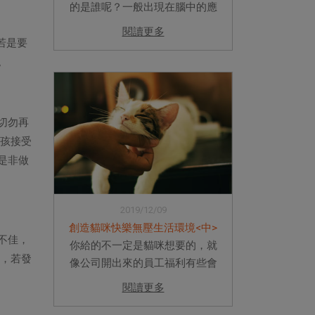
的是誰呢？一般出現在腦中的應
該就是跳蚤跟壁蝨吧。如果你只
閱讀更多
能想到這兩種蟲蟲，那你就太小
若是要
看蟲蟲的世界了。除了跳蚤壁蝨
。
這些可以被我們肉眼看到的蟲蟲
外，還有很多種體外寄生蟲蠢蠢...
切勿再
小孩接受
是非做
2019/12/09
創造貓咪快樂無壓生活環境<中>
不佳，
你給的不一定是貓咪想要的，就
題，若發
像公司開出來的員工福利有些會
讓人很想翻白眼一樣。真正了解
閱讀更多
貓咪生理及心理上的需求才是齊