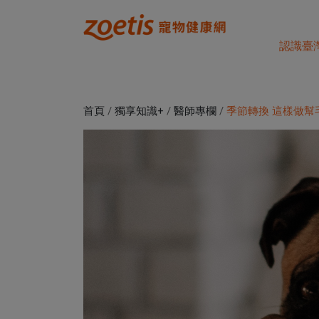
認識臺
首頁
/
獨享知識+
/
醫師專欄
/
季節轉換 這樣做幫