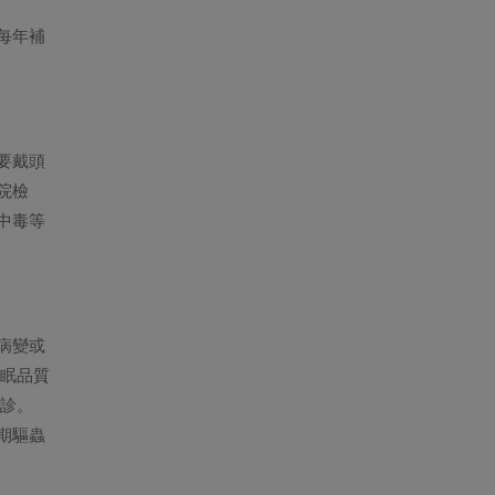
家治國平天下的基礎。 上回替大
家介紹了貓咪環境的五大需求中
每年補
的二大需求，各位貓主人們都好...
要戴頭
院檢
中毒等
病變或
睡眠品質
就診。
期驅蟲