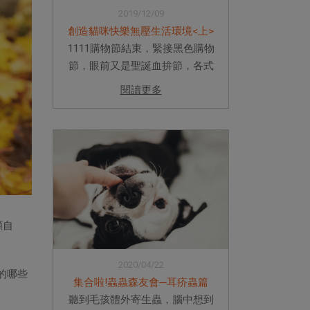
2019/12/09
創造貓咪快樂無壓生活環境<上>
1111購物節結束，緊接黑色購物
節，眼前又是聖誕血拚節，各式
各樣的社群網站及手機廣告不斷
閱讀更多
跳出讓主人心頭融化手指軟化的
可愛貓咪物品，各式各樣的精緻
水碗、萌萌噠貓床、外觀美麗大
方放在客廳都漂亮的貓砂盆。許
多貓...
顧自
2020/04/22
的哪些
集合啦!蟲蟲森友會─耳疥蟲篇
聽到毛孩體外寄生蟲，腦中想到