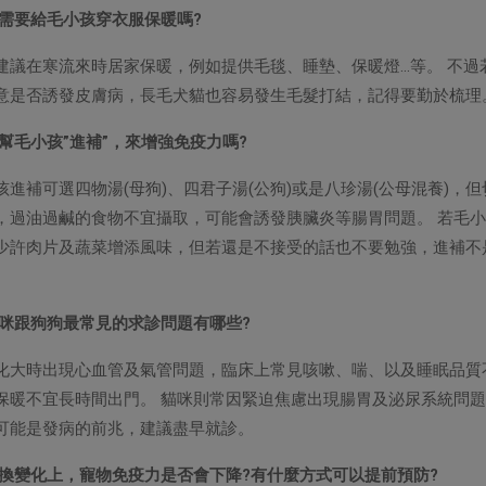
，需要給毛小孩穿衣服保暖嗎?
建議在寒流來時居家保暖，例如提供毛毯、睡墊、保暖燈…等。 不過
意是否誘發皮膚病，長毛犬貓也容易發生毛髮打結，記得要勤於梳理
幫毛小孩”進補”，來增強免疫力嗎?
進補可選四物湯(母狗)、四君子湯(公狗)或是八珍湯(公母混養)，但
，過油過鹹的食物不宜攝取，可能會誘發胰臟炎等腸胃問題。 若毛
少許肉片及蔬菜增添風味，但若還是不接受的話也不要勉強，進補不
貓咪跟狗狗最常見的求診問題有哪些?
化大時出現心血管及氣管問題，臨床上常見咳嗽、喘、以及睡眠品質
保暖不宜長時間出門。 貓咪則常因緊迫焦慮出現腸胃及泌尿系統問
可能是發病的前兆，建議盡早就診。
轉換變化上，寵物免疫力是否會下降?有什麼方式可以提前預防?