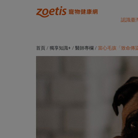
認識臺
首頁
/
獨享知識+
/
醫師專欄
/
當心毛孩「致命傳