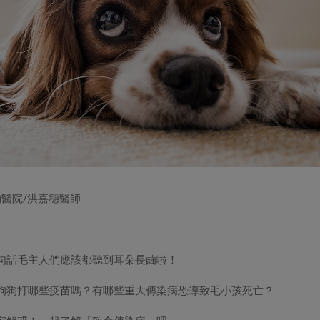
物醫院/洪嘉穗醫師
句話毛主人們應該都聽到耳朵長繭啦！
狗狗打哪些疫苗嗎？有哪些重大傳染病恐導致毛小孩死亡？