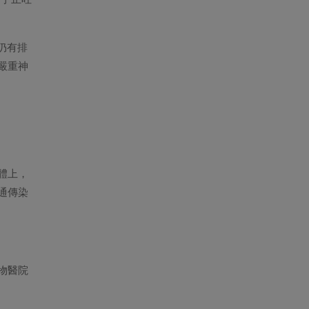
仍有排
嚴重神
體上，
通傳染
物醫院