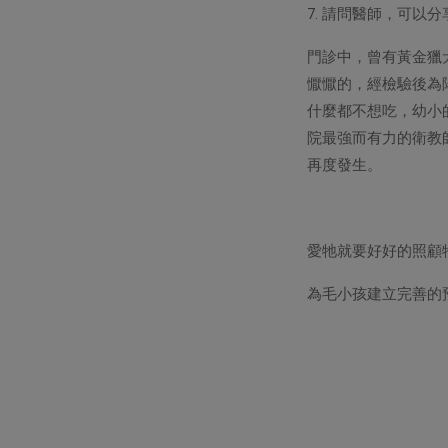
7. 請問醫師，可
門診中，曾有黃金獵
懨懨的，經檢驗後為
什麼都不想吃，幼小
院最強而有力的衛教
再度發生。
愛牠就要好好的照顧
為毛小孩建立完善的