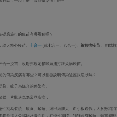
家解惑！一起了解「致命傳染病」吧~
最基礎應施打的疫苗有哪幾種呢？
：幼犬核心疫苗、
十合一
(或七合一、八合一)、
萊姆病疫苗
、鉤端螺
三合一疫苗，政府亦規定貓咪須施打狂犬病疫苗。
，常見的傳染疾病有哪些？可以稍微說明傳染途徑跟症狀嗎？
壁蝨、蚊子為媒介的傳染病。
希體、片狀邊蟲為常見疾病：
急性期為發燒、厭食、嗜睡、淋巴結腫大、血小板過低，大多數狗狗
狗狗會進入亞臨床及慢性期，在慢性期時，狗狗會有嗜睡、體重減輕