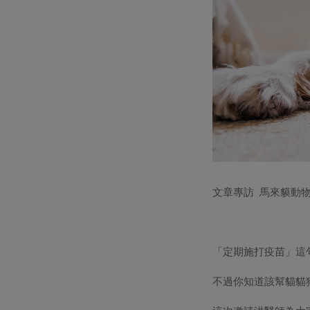
文章專訪 馬來貘動
「定期施打疫苗」這
不過你知道該幫貓貓