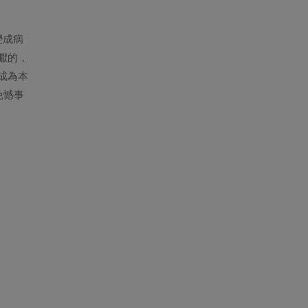
變成病
懨的，
成為本
免憾事