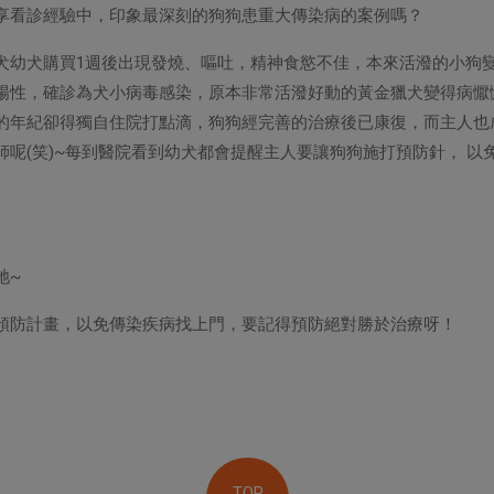
以分享看診經驗中，印象最深刻的狗狗患重大傳染病的案例嗎？
犬幼犬購買1週後出現發燒、嘔吐，精神食慾不佳，本來活潑的小狗
陽性，確診為犬小病毒感染，原本非常活潑好動的黃金獵犬變得病懨
的年紀卻得獨自住院打點滴，狗狗經完善的治療後已康復，而主人也
師呢(笑)~每到醫院看到幼犬都會提醒主人要讓狗狗施打預防針， 以
牠~
預防計畫，以免傳染疾病找上門，要記得預防絕對勝於治療呀！
TOP