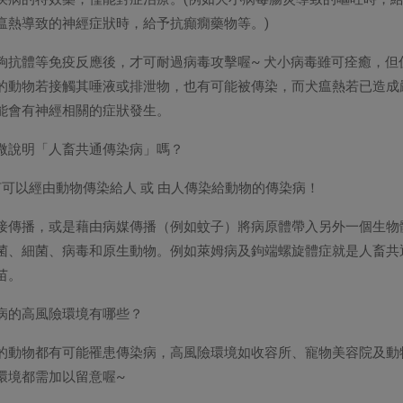
瘟熱導致的神經症狀時，給予抗癲癇藥物等。)
夠抗體等免疫反應後，才可耐過病毒攻擊喔~ 犬小病毒雖可痊癒，但
的動物若接觸其唾液或排泄物，也有可能被傳染，而犬瘟熱若已造成
能會有神經相關的症狀發生。
稍微說明「人畜共通傳染病」嗎？
何可以經由動物傳染給人 或 由人傳染給動物的傳染病！
接傳播，或是藉由病媒傳播（例如蚊子）將病原體帶入另外一個生物
菌、細菌、病毒和原生動物。例如萊姆病及鉤端螺旋體症就是人畜共
苗。
疾病的高風險環境有哪些？
的動物都有可能罹患傳染病，高風險環境如收容所、寵物美容院及動
環境都需加以留意喔~