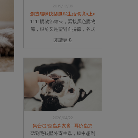
2019/12/09
創造貓咪快樂無壓生活環境<上>
1111購物節結束，緊接黑色購物
節，眼前又是聖誕血拚節，各式
各樣的社群網站及手機廣告不斷
閱讀更多
跳出讓主人心頭融化手指軟化的
可愛貓咪物品，各式各樣的精緻
水碗、萌萌噠貓床、外觀美麗大
方放在客廳都漂亮的貓砂盆。許
多貓...
2020/04/22
集合啦!蟲蟲森友會─耳疥蟲篇
聽到毛孩體外寄生蟲，腦中想到