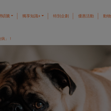
灣碩騰
獨享知識+
特別企劃
優惠活動
動物
染病」！