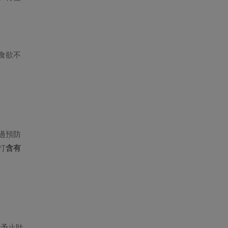
家治國平天下的基礎。 上回替大
家介紹了貓咪環境的五大需求中
的二大需求，各位貓主人們都好...
食欲不
過預防
打
含有
給予止吐