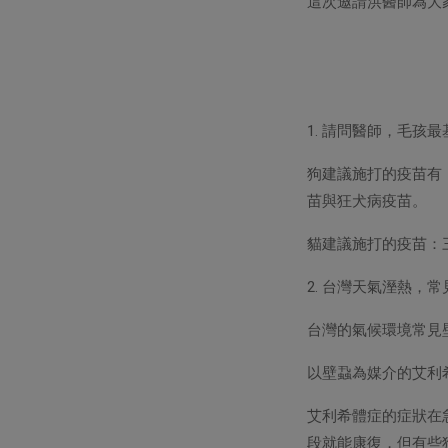
這次邀請洪醫師為大
1. 請問醫師，毛孩
狗建議施打的疫苗有
苗與狂犬病疫苗。
貓建議施打的疫苗：
2. 台灣天氣溼熱
台灣的氣候環境常見
以壁蝨為媒介的艾利
艾利希體症的症狀在
段就能康復，但有些