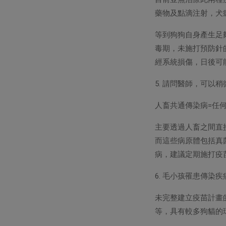
藥物及點滴注射，犬
等到狗狗自身產生足
毒期，未施打預防針
經系統損傷，日後可
5. 請問醫師，可以
人畜共通傳染病=任
主要透過人畜之間直
而這些病原體包括真
病，建議定期施打疫
6. 毛小孩罹患傳染
未完整建立疫苗計畫
等，具有較多狗貓的