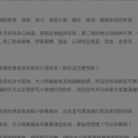
關節疼痛、發燒、無力、食慾不振、嘔吐、腹瀉、癲癇及頸部疼痛。
常見疾病為心絲蟲，初期並無臨床症狀，第二期則會出現精神不濟、
，第三期為咳嗽、呼吸困難、咳血、心因性惡病質、貧血、血尿等。
的嚴重性會造成毛孩死亡或休克？飼主該怎麼預防？
染病包含犬瘟熱、犬小病毒腸炎及鉤端螺旋體，而這些疾病都是可透
議飼主可以定期替毛小孩施打預防針，特別是常外出的家犬更建議施
。
致死性傳染病為貓小病毒腸炎，這也是可透過施打疫苗來預防的喲。
患犬瘟熱、犬小病毒腸炎等嚴重傳染疾病，要如何照護？可以痊癒嗎？
疾病的特效藥，僅能對症治療。(例如犬小病毒腸炎導致的嘔吐時，