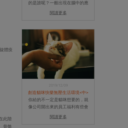
的是誰呢？一般出現在腦中的應
該就是跳蚤跟壁蝨吧。如果你只
閱讀更多
能想到這兩種蟲蟲，那你就太小
看蟲蟲的世界了。除了跳蚤壁蝨
這些可以被我們肉眼看到的蟲蟲
外，還有很多種體外寄生蟲蠢蠢...
旋體疫
2019/12/09
創造貓咪快樂無壓生活環境<中>
你給的不一定是貓咪想要的，就
像公司開出來的員工福利有些會
讓人很想翻白眼一樣。真正了解
閱讀更多
在此階
貓咪生理及心理上的需求才是齊
、骨髓