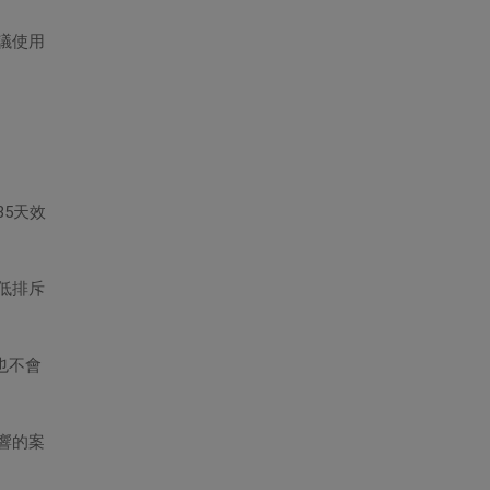
家治國平天下的基礎。 上回替大
家介紹了貓咪環境的五大需求中
議使用
的二大需求，各位貓主人們都好...
5天效
低排斥
也不會
響的案