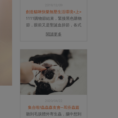
2019/12/09
創造貓咪快樂無壓生活環境<上>
1111購物節結束，緊接黑色購物
節，眼前又是聖誕血拚節，各式
各樣的社群網站及手機廣告不斷
閱讀更多
跳出讓主人心頭融化手指軟化的
可愛貓咪物品，各式各樣的精緻
水碗、萌萌噠貓床、外觀美麗大
方放在客廳都漂亮的貓砂盆。許
多貓...
2020/04/22
集合啦!蟲蟲森友會─耳疥蟲篇
聽到毛孩體外寄生蟲，腦中想到