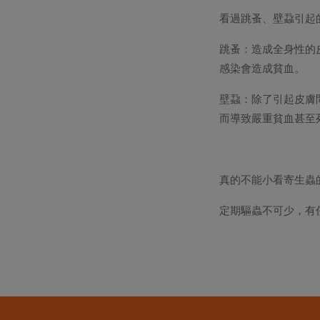
看過跳蚤、壁蝨引起
跳蚤：造成全身性的
感染會造成貧血。
壁蝨：除了引起皮膚
而導致嚴重貧血甚至
真的不能小看寄生蟲
定期驅蟲不可少，有