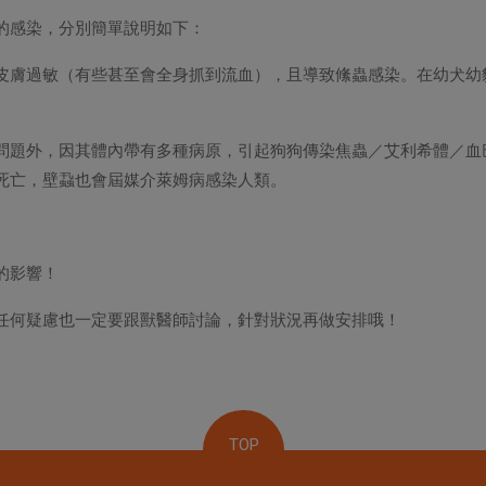
的感染，分別簡單說明如下：
皮膚過敏（有些甚至會全身抓到流血），且導致絛蟲感染。在幼犬幼
問題外，因其體內帶有多種病原，引起狗狗傳染焦蟲／艾利希體／血
死亡，壁蝨也會屆媒介萊姆病感染人類。
的影響！
任何疑慮也一定要跟獸醫師討論，針對狀況再做安排哦！
TOP