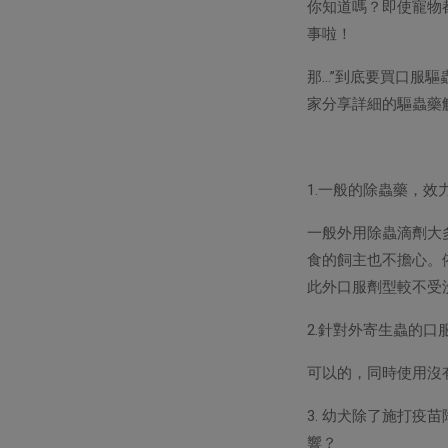
你知道嗎？即使寵物
事啦！
那…”到底要買口服
家分享詳細的驅蟲藥
1.一般的除蟲藥，
一般外用除蟲滴劑大
食的飼主也不擔心。
此外口服劑型較不受
2.針對外寄生蟲的口
可以的，同時使用沒
3. 幼犬除了施打
響？