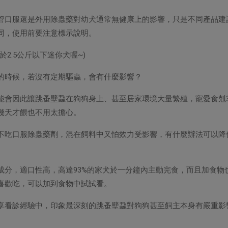
管口服還是外用除蟲藥對幼犬通常無健康上的影響，只是不同產品建
同，使用前要注意標示說明。
用於2.5公斤以下迷你犬喔~)
蟲的時候，若沒有定期驅蟲，會有什麼影響？
能會因此讓跳蚤壁蝨在狗狗身上、甚至居家環境大量繁殖，寵愛食剋3
幾天才餵也不用太擔心。
擔心不吃口服除蟲藥劑，混在飼料中又怕效力受影響，有什麼辦法可以降
成分，適口性高，高達93%的家犬於一分鐘內主動完食，而且加食物
喜歡吃，可以加到食物中試試看。
以分享看診經驗中，印象最深刻的跳蚤壁蝨對狗狗甚至飼主本身有嚴重影