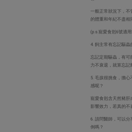
一般正常狀況下，不
的體重和年紀不盡相
(p.s.寵愛食剋6號適
4. 飼主常有忘記驅
忘記定期驅蟲，有可
力不衰退，就算忘記
5. 毛孩很挑食，
感呢？
寵愛食剋含天然豬肝
影響效力，若真的不
6. 請問醫師，可
例嗎？