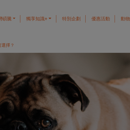
灣碩騰
獨享知識+
特別企劃
優惠活動
動物
何選擇？