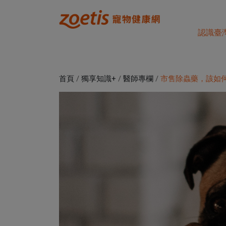
認識臺
首頁
/
獨享知識+
/
醫師專欄
/
市售除蟲藥，該如