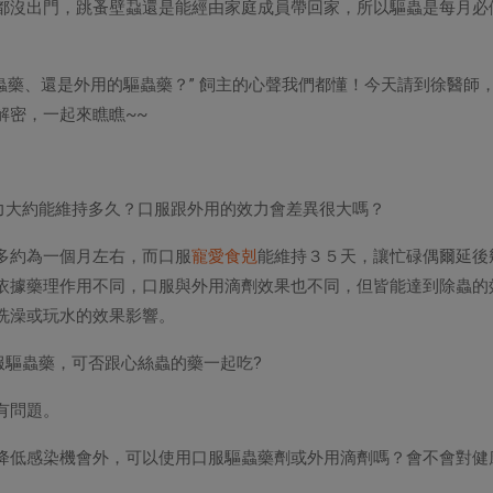
都沒出門，跳蚤壁蝨還是能經由家庭成員帶回家，所以驅蟲是每月必
驅蟲藥、還是外用的驅蟲藥？” 飼主的心聲我們都懂！今天請到徐醫師
解密，一起來瞧瞧~~
效力大約能維持多久？口服跟外用的效力會差異很大嗎？
多約為一個月左右，而口服
寵愛食剋
能維持３５天，讓忙碌偶爾延後
依據藥理作用不同，口服與外用滴劑效果也不同，但皆能達到除蟲的
洗澡或玩水的效果影響。
服驅蟲藥，可否跟心絲蟲的藥一起吃?
有問題。
疫苗降低感染機會外，可以使用口服驅蟲藥劑或外用滴劑嗎？會不會對健