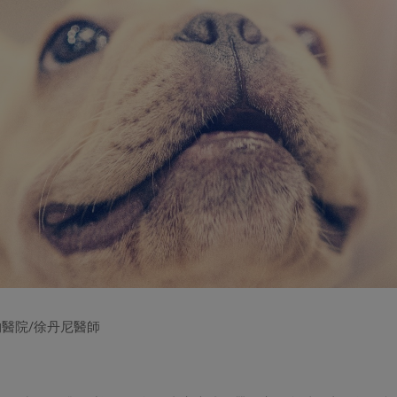
物醫院/徐丹尼醫師