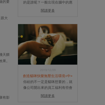
做的要
的是誰呢？一般出現在腦中的應
該就是跳蚤跟壁蝨吧。如果你只
閱讀更多
能想到這兩種蟲蟲，那你就太小
，跟大
看蟲蟲的世界了。除了跳蚤壁蝨
這些可以被我們肉眼看到的蟲蟲
外，還有很多種體外寄生蟲蠢蠢...
幾天餵
效果。
2019/12/09
創造貓咪快樂無壓生活環境<中>
你給的不一定是貓咪想要的，就
像公司開出來的員工福利有些會
讓人很想翻白眼一樣。真正了解
閱讀更多
康有影
貓咪生理及心理上的需求才是齊