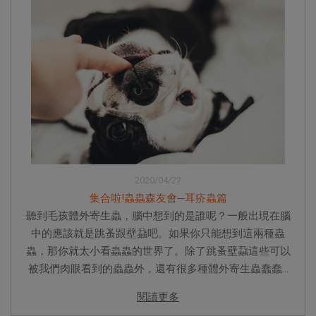
2020/04/22
集合啦!蟲蟲森友會─耳疥蟲篇
聽到毛孩體外寄生蟲，腦中想到的是誰呢？一般出現在腦
中的應該就是跳蚤跟壁蝨吧。如果你只能想到這兩種蟲
蟲，那你就太小看蟲蟲的世界了。除了跳蚤壁蝨這些可以
被我們肉眼看到的蟲蟲外，還有很多種體外寄生蟲蠢蠢...
閱讀更多