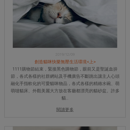
2019/12/09
創造貓咪快樂無壓生活環境<上>
1111購物節結束，緊接黑色購物節，眼前又是聖誕血拚
節，各式各樣的社群網站及手機廣告不斷跳出讓主人心頭
融化手指軟化的可愛貓咪物品，各式各樣的精緻水碗、萌
萌噠貓床、外觀美麗大方放在客廳都漂亮的貓砂盆。許多
貓...
閱讀更多