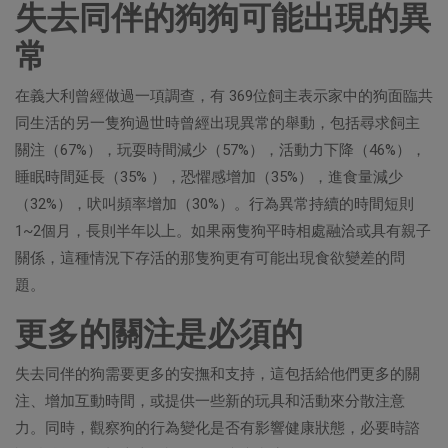
失去同伴的狗狗可能出現的異
常
在義大利曾經做過一項調查，有 369位飼主表示家中的狗面臨共
同生活的另一隻狗過世時曾經出現異常的舉動，包括尋求飼主
關注（67%），玩耍時間減少（57%），活動力下降（46%），
睡眠時間延長（35% ），恐懼感增加（35%），進食量減少
（32%），吠叫頻率增加（30%）。行為異常持續的時間短則
1~2個月，長則半年以上。如果兩隻狗平時相處融洽或具有親子
關係，這種情況下存活的那隻狗更有可能出現食欲變差的問
題。
更多的關注是必須的
失去同伴的狗需要更多的安撫和支持，這包括給他們更多的關
注、增加互動時間，或提供一些新的玩具和活動來分散注意
力。同時，觀察狗的行為變化是否有影響健康狀態，必要時諮