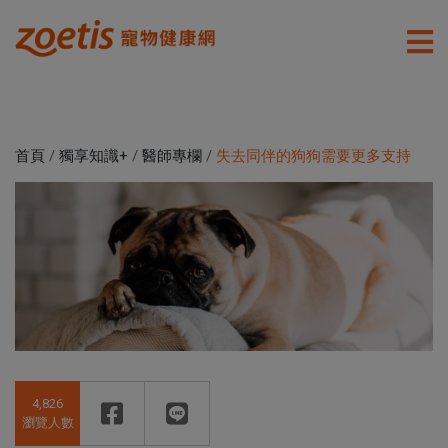
首頁
/
獨享知識+
/
醫師專欄
/
失去同伴的狗狗需要更多支持
4,826
瀏覽人數