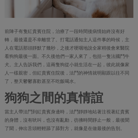
前陣子有隻紅貴賓住院，治療了一段時間後病情始終沒有好
轉，最後還是不幸離世了。打電話通知主人這件事的時候，主
人在電話那頭靜默了幾秒，之後才哽咽地說全家稍後會來醫院
看狗狗最後一面。不久後他們一家人來了，包括一隻法國鬥牛
犬。主人告訴我們，這兩隻狗從小就生活在一起，彼此就像家
人一樣親密，但紅貴賓住院後，法鬥的神情就明顯跟以往不同
了，整天鬱鬱寡歡甚至不吃飯喝水。
狗狗之間的真情誼
當主人帶法鬥到紅貴賓身邊時，法鬥靜靜地站著注視著紅貴賓
的身體，沒有吠叫，也沒有亂動，彷彿時間靜止一般，最後聞
了聞，伸出舌頭輕輕舔了舔對方，就像是在做最後的告別。