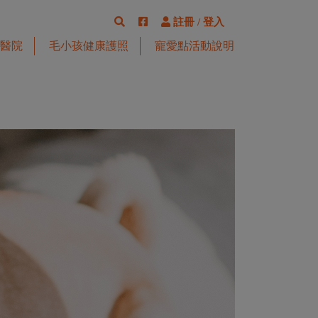
註冊
/
登入
醫院
毛小孩健康護照
寵愛點活動說明