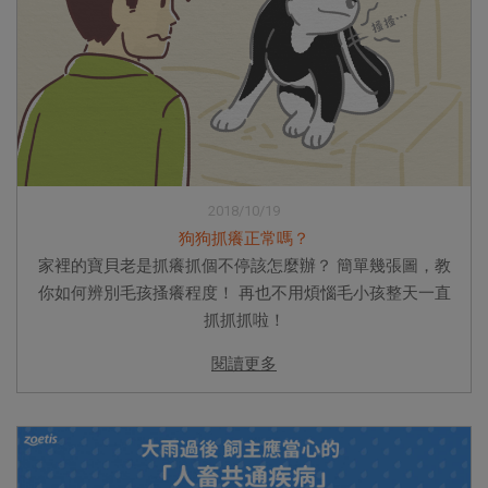
2018/10/19
狗狗抓癢正常嗎？
家裡的寶貝老是抓癢抓個不停該怎麼辦？ 簡單幾張圖，教
你如何辨別毛孩搔癢程度！ 再也不用煩惱毛小孩整天一直
抓抓抓啦！
閱讀更多