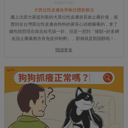
2020/11/02
犬異位性皮膚炎單株抗體新療法
繼上次跟大家提到新的犬異位性皮膚炎長效止癢針後，感
覺到全台灣異位性皮膚炎狗狗的家長心頭都癢癢的，拿了
錢包很想現在就去給毛孩一針。但是一想到「矮額~好多網
友說止癢藥都含有免疫抑制劑」，那個就是類固醇啦！...
閱讀更多