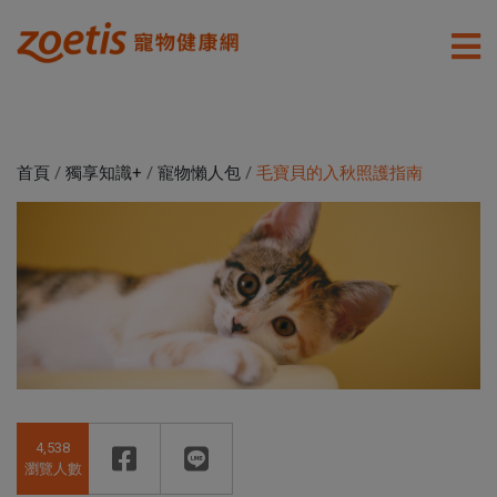
首頁
/
獨享知識+
/
寵物懶人包
/
毛寶貝的入秋照護指南
4,538
瀏覽人數