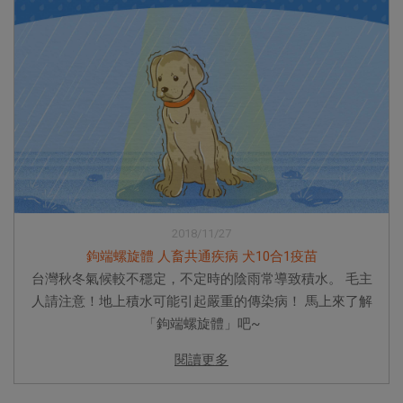
2018/11/27
鉤端螺旋體 人畜共通疾病 犬10合1疫苗
台灣秋冬氣候較不穩定，不定時的陰雨常導致積水。 毛主
人請注意！地上積水可能引起嚴重的傳染病！ 馬上來了解
「鉤端螺旋體」吧~
閱讀更多