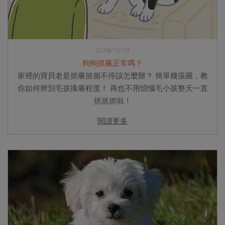
2018/10/19
狗狗抓癢正常嗎？
家裡的寶貝老是抓癢抓個不停該怎麼辦？ 簡單幾張圖，教
你如何辨別毛孩搔癢程度！ 再也不用煩惱毛小孩整天一直
抓抓抓啦！
閱讀更多