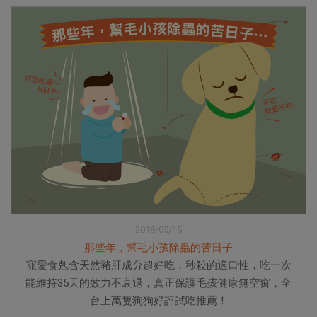
2018/05/15
那些年，幫毛小孩除蟲的苦日子
寵愛食剋含天然豬肝成分超好吃，秒殺的適口性，吃一次
能維持35天的效力不衰退，真正保護毛孩健康無空窗，全
台上萬隻狗狗好評試吃推薦！