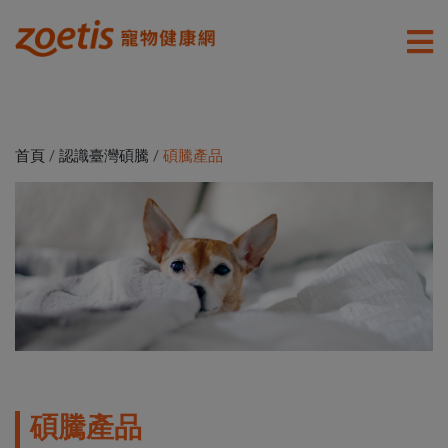
首頁
/
認識臺灣碩騰
/
碩騰產品
碩騰產品