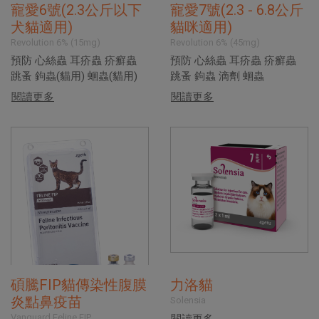
寵愛6號(2.3公斤以下
寵愛7號(2.3 - 6.8公斤
犬貓適用)
貓咪適用)
Revolution 6% (15mg)
Revolution 6% (45mg)
預防 心絲蟲 耳疥蟲 疥癬蟲
預防 心絲蟲 耳疥蟲 疥癬蟲
跳蚤 鉤蟲(貓用) 蛔蟲(貓用)
跳蚤 鉤蟲 滴劑 蛔蟲
閱讀更多
閱讀更多
碩騰FIP貓傳染性腹膜
力洛貓
炎點鼻疫苗
Solensia
Vanguard Feline FIP
閱讀更多