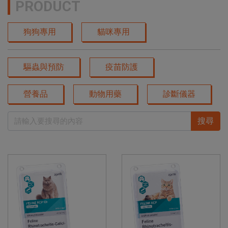
PRODUCT
狗狗專用
貓咪專用
驅蟲與預防
疫苗防護
營養品
動物用藥
診斷儀器
搜尋