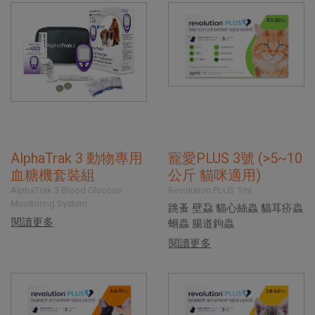
AlphaTrak 3 動物專用
寵愛PLUS 3號 (>5~10
血糖機套裝組
公斤 貓咪適用)
AlphaTrak 3 Blood Glucose
Revolution PLUS 1ml
Monitoring System
跳蚤 壁蝨 貓心絲蟲 貓耳疥蟲
閱讀更多
蛔蟲 腸道鉤蟲
閱讀更多