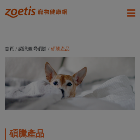
首頁
/
認識臺灣碩騰
/
碩騰產品
碩騰產品