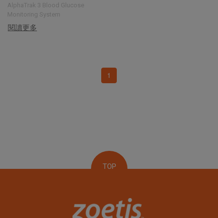
AlphaTrak 3 Blood Glucose
Monitoring System
閱讀更多
1
TOP