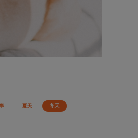
冬天
事
夏天