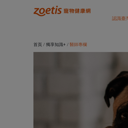
認識臺
首頁
/
獨享知識+
/
醫師專欄