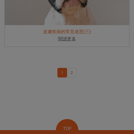
皮膚疾病的常見迷思(三)
閱讀更多
1
2
TOP