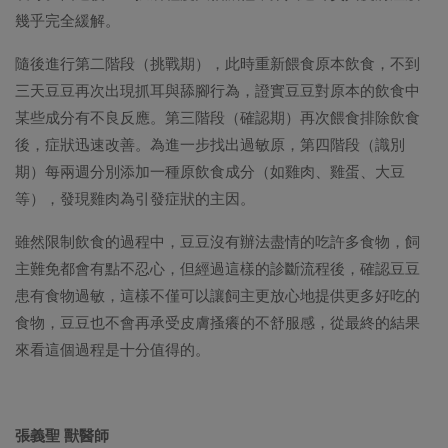
幾乎完全緩解。
隨後進行第二階段（挑戰期），此時重新餵食原本飲食，不到
三天豆豆再次出現抓耳與舔腳行為，證實豆豆對原本的飲食中
某些成分有不良反應。第三階段（確認期）再次餵食排除飲食
後，症狀迅速改善。為進一步找出過敏原，第四階段（識別
期）每兩週分別添加一種原飲食成分（如雞肉、雞蛋、大豆
等），發現雞肉為引發症狀的主因。
雖然限制飲食的過程中，豆豆沒有辦法盡情的吃許多食物，飼
主難免都會有點不忍心，但經過這樣的診斷流程後，確認豆豆
患有食物過敏，這樣不僅可以讓飼主更放心地提供更多好吃的
食物，豆豆也不會再承受皮膚搔癢的不舒服感，從最終的結果
來看這個過程是十分值得的。
張義聖 獸醫師