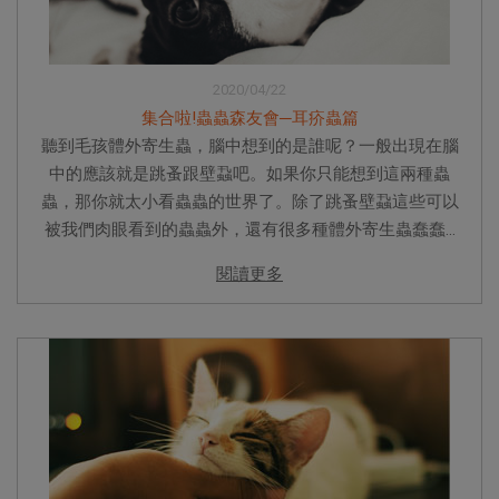
2020/04/22
集合啦!蟲蟲森友會─耳疥蟲篇
聽到毛孩體外寄生蟲，腦中想到的是誰呢？一般出現在腦
中的應該就是跳蚤跟壁蝨吧。如果你只能想到這兩種蟲
蟲，那你就太小看蟲蟲的世界了。除了跳蚤壁蝨這些可以
被我們肉眼看到的蟲蟲外，還有很多種體外寄生蟲蠢蠢...
閱讀更多