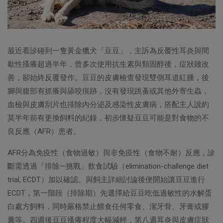
最近看診碰到一隻黃金獵犬「豆豆」，主訴為反覆性耳炎與間
歇性搔癢超過半年，曾多次使用抗生素與類固醇後，症狀雖改
善，卻始終反覆發作。豆豆的皮膚檢查發現雙側耳道紅腫，後
腳與腹部有抓癢與舔咬痕跡，沒有發現跳蚤或其他外寄生蟲，
血檢與皮膚刮片也排除內分泌及感染性皮膚病，搭配主人說約
莫半年前有更換飼料的紀錄，初步懷疑豆豆可能是對食物的不
良反應（AFR）患者。
AFR分為免疫性（食物過敏）與非免疫性（食物不耐）反應，診
斷需透過「排除—挑戰」飲食試驗（elimination-challenge diet
trial, ECDT）加以確認。與飼主詳細討論後便開始讓豆豆進行
ECDT，第一階段（排除期）先選擇給豆豆吃低過敏性的水解蛋
白處方飼料，同時嚴格禁止餵食任何零食、潔牙骨、牙膏或膠
囊等。四週後豆豆搔癢程度大幅減輕，第八週耳炎與皮膚症狀