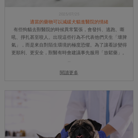
2025/07/25
適當的藥物可以減緩犬貓進醫院的情緒
有些狗貓去獸醫院的時候異常緊張，會發抖、逃跑、嘶
吼、掙扎甚至咬人。出現這些行為不代表他們天生「壞脾
氣」，而是來自對陌生環境的極度恐懼。為了讓看診變得
更順利、更安全，獸醫有時會建議事先服用「放鬆藥」。
...
閱讀更多