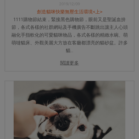
2019/12/09
創造貓咪快樂無壓生活環境<上>
1111購物節結束，緊接黑色購物節，眼前又是聖誕血拚
節，各式各樣的社群網站及手機廣告不斷跳出讓主人心頭
融化手指軟化的可愛貓咪物品，各式各樣的精緻水碗、萌
萌噠貓床、外觀美麗大方放在客廳都漂亮的貓砂盆。許多
貓...
閱讀更多