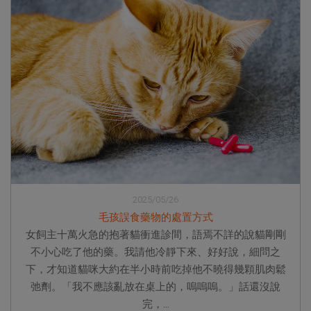
2025/05/26
毛孩誤食藥物的處置方式
女飼主十萬火急的抱著貓衝進診間，語焉不詳的說貓剛剛
不小心吃了他的藥。我請他冷靜下來、好好說，細問之
下，才知道貓咪大約在半小時前吃掉他不曉得幾顆肌肉鬆
弛劑。「我不應該亂放在桌上的，嗚嗚嗚。」話還沒說
完，...