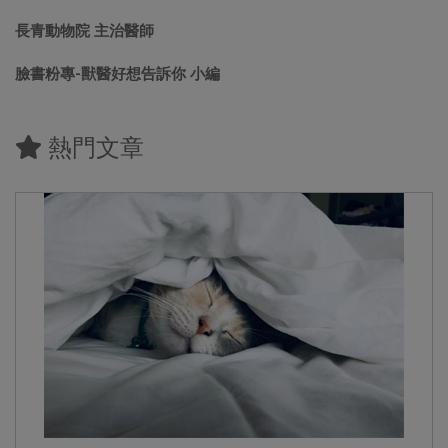
長青動物院 主治醫師
臉書粉專-獸醫好想告訴你 小編
熱門文章