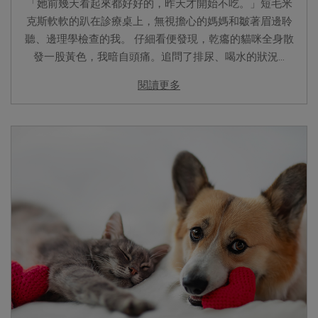
「她前幾天看起來都好好的，昨天才開始不吃。」短毛米
克斯軟軟的趴在診療桌上，無視擔心的媽媽和皺著眉邊聆
聽、邊理學檢查的我。 仔細看便發現，乾癟的貓咪全身散
發一股黃色，我暗自頭痛。追問了排尿、喝水的狀況...
閱讀更多