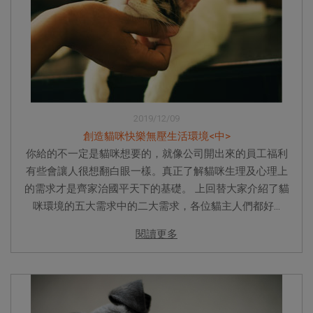
2019/12/09
創造貓咪快樂無壓生活環境<中>
你給的不一定是貓咪想要的，就像公司開出來的員工福利
有些會讓人很想翻白眼一樣。真正了解貓咪生理及心理上
的需求才是齊家治國平天下的基礎。 上回替大家介紹了貓
咪環境的五大需求中的二大需求，各位貓主人們都好...
閱讀更多