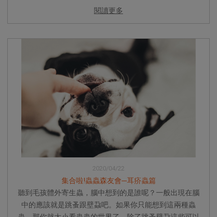
閱讀更多
2020/04/22
集合啦!蟲蟲森友會─耳疥蟲篇
聽到毛孩體外寄生蟲，腦中想到的是誰呢？一般出現在腦
中的應該就是跳蚤跟壁蝨吧。如果你只能想到這兩種蟲
蟲，那你就太小看蟲蟲的世界了。除了跳蚤壁蝨這些可以