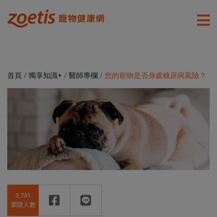
首頁
/
獨享知識+
/
醫師專欄
/
您的寵物是否身處糖尿病風險？
3,741
瀏覽人數