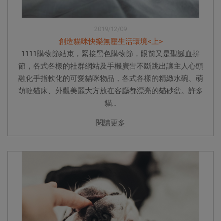
2019/12/09
創造貓咪快樂無壓生活環境<上>
1111購物節結束，緊接黑色購物節，眼前又是聖誕血拚
節，各式各樣的社群網站及手機廣告不斷跳出讓主人心頭
融化手指軟化的可愛貓咪物品，各式各樣的精緻水碗、萌
萌噠貓床、外觀美麗大方放在客廳都漂亮的貓砂盆。許多
貓...
閱讀更多