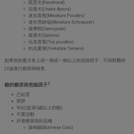
凱思犬(Keeshond)
拉薩犬(Lhasa Apsos)
迷你貴賓(Miniature Poodles)
迷你雪納瑞(Miniature Schnauzer)
薩摩耶(Samoyeds)
狐狸犬(Spitzes)
玩具貴賓(Toy poodles)
約克夏㹴(Yorkshire Terriers)
如果您的愛犬有上述一個或一個以上的危險因子，可與獸醫師
討論進行糖尿病檢查。
2
貓的糖尿病危險因子
已結育
肥胖
年紀(超過5歲以上的貓)
不愛活動
好發糖尿病的品種
緬甸貓(Burmese Cats)