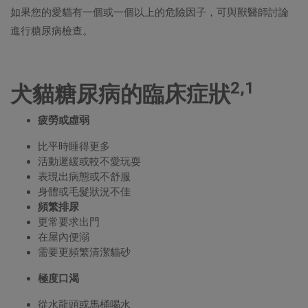
如果您的愛貓有一個或一個以上的危險因子，可與獸醫師討論
進行糖尿病檢查。
2,1
犬貓糖尿病的臨床症狀
疲勞或虛弱
比平時睡得更多
活動遲緩或較不愛玩耍
表現出病態或不舒服
身體或毛髮狀況不佳
頻繁排尿
更常要求出門
在屋內便溺
需要更頻繁清潔貓砂
極度口渴
從水龍頭或馬桶喝水