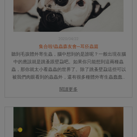
2020/04/22
集合啦!蟲蟲森友會─耳疥蟲篇
聽到毛孩體外寄生蟲，腦中想到的是誰呢？一般出現在腦
中的應該就是跳蚤跟壁蝨吧。如果你只能想到這兩種蟲
蟲，那你就太小看蟲蟲的世界了。除了跳蚤壁蝨這些可以
被我們肉眼看到的蟲蟲外，還有很多種體外寄生蟲蠢蠢...
閱讀更多