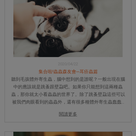
2020/04/22
集合啦!蟲蟲森友會─耳疥蟲篇
聽到毛孩體外寄生蟲，腦中想到的是誰呢？一般出現在腦
中的應該就是跳蚤跟壁蝨吧。如果你只能想到這兩種蟲
蟲，那你就太小看蟲蟲的世界了。除了跳蚤壁蝨這些可以
被我們肉眼看到的蟲蟲外，還有很多種體外寄生蟲蠢蠢...
閱讀更多