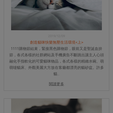
2019/12/09
創造貓咪快樂無壓生活環境<上>
1111購物節結束，緊接黑色購物節，眼前又是聖誕血拚
節，各式各樣的社群網站及手機廣告不斷跳出讓主人心頭
融化手指軟化的可愛貓咪物品，各式各樣的精緻水碗、萌
萌噠貓床、外觀美麗大方放在客廳都漂亮的貓砂盆。許多
貓...
閱讀更多