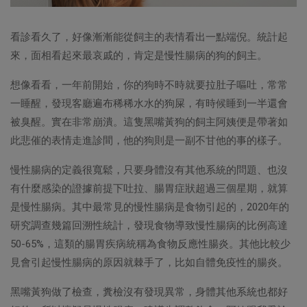
看診看久了，好像漸漸能從飼主的表情看出一點端倪。統計起
來，面相看起來最哀戚的，肯定是慢性腸病的狗的飼主。
想像看看，一年前開始，你的狗時不時就要拉肚子嘔吐，常常
一睡醒，發現客廳遍布稀稀水水的狗屎，有時候睡到一半還會
被臭醒。實在非常崩潰。這隻黑嘴黃狗的飼主阿姨便是帶著如
此悲催的表情走進診間，他的狗則是一副不甘他的事的樣子。
慢性腸病的定義很寬鬆，只要身體沒有其他系統的問題、也沒
有什麼感染的證據前提下吐拉、腸胃症狀超過三個星期，就算
是慢性腸病。其中最常見的慢性腸病是食物引起的，2020年的
研究調查幾篇回溯性統計，發現食物導致慢性腸病的比例高達
50-65%，這類的腸胃疾病統稱為食物反應性腸炎。其他比較少
見會引起慢性腸病的原因就棘手了，比如自體免疫性的腸炎。
黑嘴黃狗做了檢查，糞檢沒有發現異常，身體其他系統也都好