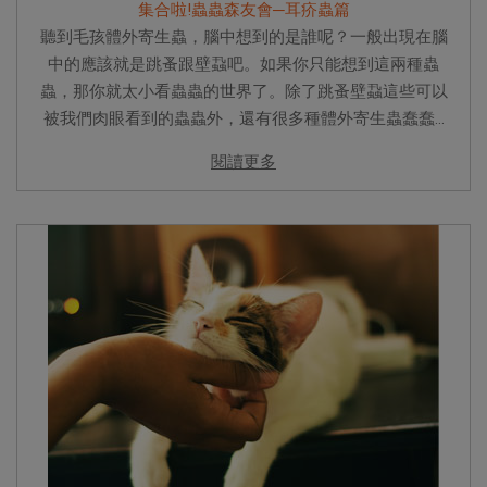
集合啦!蟲蟲森友會─耳疥蟲篇
聽到毛孩體外寄生蟲，腦中想到的是誰呢？一般出現在腦
中的應該就是跳蚤跟壁蝨吧。如果你只能想到這兩種蟲
蟲，那你就太小看蟲蟲的世界了。除了跳蚤壁蝨這些可以
被我們肉眼看到的蟲蟲外，還有很多種體外寄生蟲蠢蠢...
閱讀更多