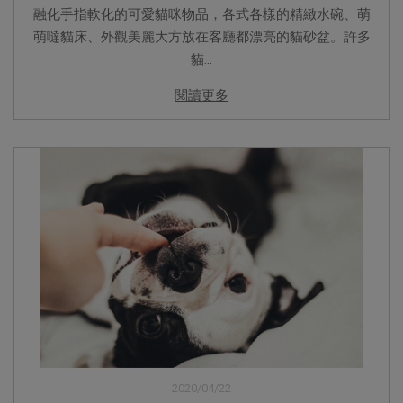
融化手指軟化的可愛貓咪物品，各式各樣的精緻水碗、萌
萌噠貓床、外觀美麗大方放在客廳都漂亮的貓砂盆。許多
貓...
閱讀更多
2020/04/22