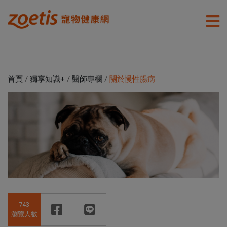
首頁
/
獨享知識+
/
醫師專欄
/
關於慢性腸病
743
瀏覽人數