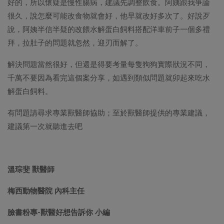
好的，所以懷疑是慢性腸病，建議先調整飲食。阿姨跟我爭論
很久，說怎麼可能改食物就會好，他早就改好多次了。好說歹
說，阿姨半信半疑的改餵水解蛋白飼料搭配洋車前子一個多禮
拜，拉肚子的問題就忽然，迎刃而解了。
解決問題當然很好，但還是得要考量每隻狗狗實際狀況不同，
千萬不要因為看完這個案分享，如遇到類似問題就卯起來吃水
解蛋白飼料。
有問題請尋求專業獸醫師協助；至於獸醫師提供的專業建議，
建議第一次就聽進去吧
溫琮斐 獸醫師
梅西動物醫院 內科主任
臉書粉專-獸醫好想告訴你 小編