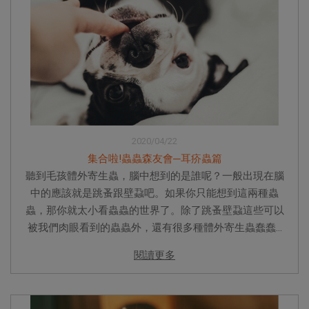
2020/04/22
集合啦!蟲蟲森友會─耳疥蟲篇
聽到毛孩體外寄生蟲，腦中想到的是誰呢？一般出現在腦
中的應該就是跳蚤跟壁蝨吧。如果你只能想到這兩種蟲
蟲，那你就太小看蟲蟲的世界了。除了跳蚤壁蝨這些可以
被我們肉眼看到的蟲蟲外，還有很多種體外寄生蟲蠢蠢...
閱讀更多