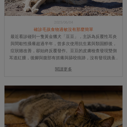
2025/06/04
確診毛孩食物過敏沒有那麼簡單
最近看診碰到一隻黃金獵犬「豆豆」，主訴為反覆性耳炎
與間歇性搔癢超過半年，曾多次使用抗生素與類固醇後，
症狀雖改善，卻始終反覆發作。豆豆的皮膚檢查發現雙側
耳道紅腫，後腳與腹部有抓癢與舔咬痕跡，沒有發現跳蚤...
閱讀更多