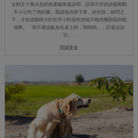
女飼主十萬火急的抱著貓衝進診間，語焉不詳的說貓剛剛
不小心吃了他的藥。我請他冷靜下來、好好說，細問之
下，才知道貓咪大約在半小時前吃掉他不曉得幾顆肌肉鬆
弛劑。「我不應該亂放在桌上的，嗚嗚嗚。」話還沒說
完，...
閱讀更多