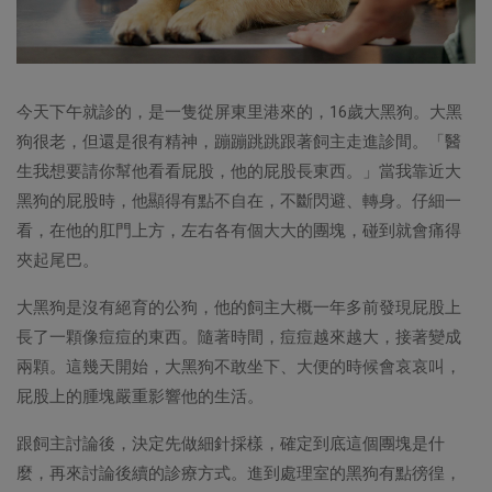
今天下午就診的，是一隻從屏東里港來的，16歲大黑狗。大黑
狗很老，但還是很有精神，蹦蹦跳跳跟著飼主走進診間。「醫
生我想要請你幫他看看屁股，他的屁股長東西。」當我靠近大
黑狗的屁股時，他顯得有點不自在，不斷閃避、轉身。仔細一
看，在他的肛門上方，左右各有個大大的團塊，碰到就會痛得
夾起尾巴。
大黑狗是沒有絕育的公狗，他的飼主大概一年多前發現屁股上
長了一顆像痘痘的東西。隨著時間，痘痘越來越大，接著變成
兩顆。這幾天開始，大黑狗不敢坐下、大便的時候會哀哀叫，
屁股上的腫塊嚴重影響他的生活。
跟飼主討論後，決定先做細針採樣，確定到底這個團塊是什
麼，再來討論後續的診療方式。進到處理室的黑狗有點徬徨，