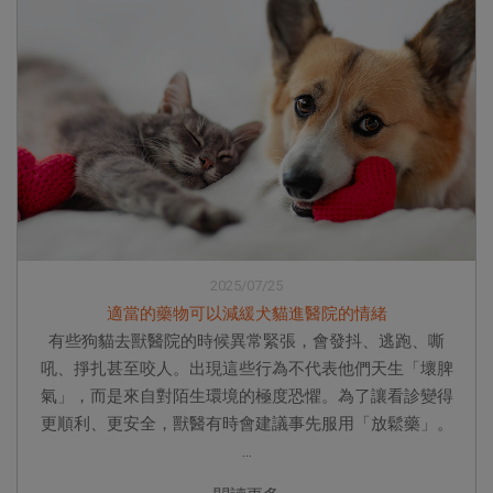
2025/07/25
適當的藥物可以減緩犬貓進醫院的情緒
有些狗貓去獸醫院的時候異常緊張，會發抖、逃跑、嘶
吼、掙扎甚至咬人。出現這些行為不代表他們天生「壞脾
氣」，而是來自對陌生環境的極度恐懼。為了讓看診變得
更順利、更安全，獸醫有時會建議事先服用「放鬆藥」。
...