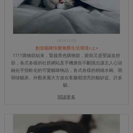
2019/12/09
創造貓咪快樂無壓生活環境<上>
1111購物節結束，緊接黑色購物節，眼前又是聖誕血拚
節，各式各樣的社群網站及手機廣告不斷跳出讓主人心頭
融化手指軟化的可愛貓咪物品，各式各樣的精緻水碗、萌
萌噠貓床、外觀美麗大方放在客廳都漂亮的貓砂盆。許多
貓...
閱讀更多