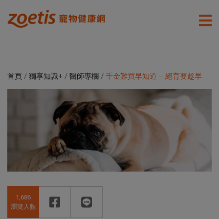
首頁
/
獨享知識+
/
醫師專欄
/
千金難買早知道 – 絕育要趁早
1,686
瀏覽人數