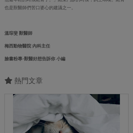
也是獸醫師們苦口婆心的建議之一。
溫琮斐 獸醫師
梅西動物醫院 內科主任
臉書粉專-獸醫好想告訴你 小編
熱門文章