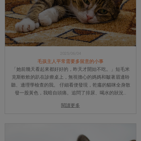
2025/06/04
毛孩主人平常需要多留意的小事
「她前幾天看起來都好好的，昨天才開始不吃。」短毛米
克斯軟軟的趴在診療桌上，無視擔心的媽媽和皺著眉邊聆
聽、邊理學檢查的我。 仔細看便發現，乾癟的貓咪全身散
發一股黃色，我暗自頭痛。追問了排尿、喝水的狀況...
閱讀更多