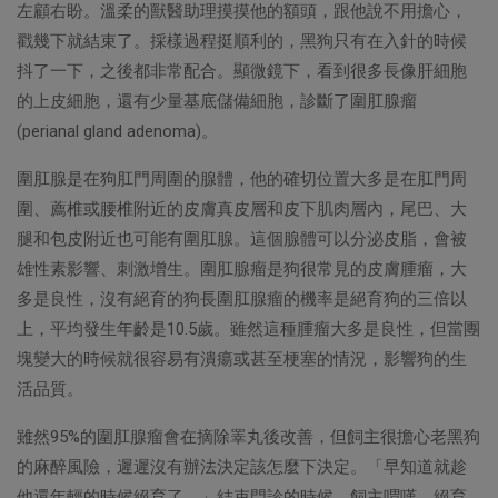
左顧右盼。溫柔的獸醫助理摸摸他的額頭，跟他說不用擔心，
戳幾下就結束了。採樣過程挺順利的，黑狗只有在入針的時候
抖了一下，之後都非常配合。顯微鏡下，看到很多長像肝細胞
的上皮細胞，還有少量基底儲備細胞，診斷了圍肛腺瘤
(perianal gland adenoma)。
圍肛腺是在狗肛門周圍的腺體，他的確切位置大多是在肛門周
圍、薦椎或腰椎附近的皮膚真皮層和皮下肌肉層內，尾巴、大
腿和包皮附近也可能有圍肛腺。這個腺體可以分泌皮脂，會被
雄性素影響、刺激增生。圍肛腺瘤是狗很常見的皮膚腫瘤，大
多是良性，沒有絕育的狗長圍肛腺瘤的機率是絕育狗的三倍以
上，平均發生年齡是10.5歲。雖然這種腫瘤大多是良性，但當團
塊變大的時候就很容易有潰瘍或甚至梗塞的情況，影響狗的生
活品質。
雖然95%的圍肛腺瘤會在摘除睪丸後改善，但飼主很擔心老黑狗
的麻醉風險，遲遲沒有辦法決定該怎麼下決定。「早知道就趁
他還年輕的時候絕育了。」結束門診的時候，飼主喟嘆。絕育