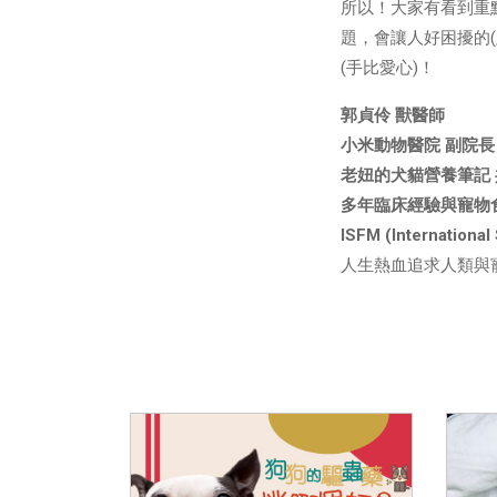
所以！大家有看到重
題，會讓人好困擾的
(手比愛心)！
郭貞伶 獸醫師
小米動物醫院 副院長
老妞的犬貓營養筆記
多年臨床經驗與寵物
ISFM (Internationa
人生熱血追求人類與