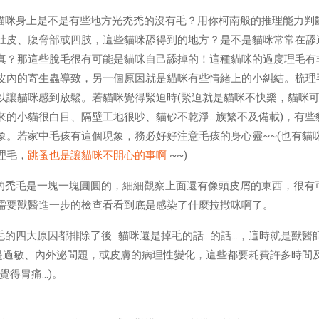
貓咪身上是不是有些地方光禿禿的沒有毛？用你柯南般的推理能力判
肚皮、腹脅部或四肢，這些貓咪舔得到的地方？是不是貓咪常常在舔
真？那這些脫毛很有可能是貓咪自己舔掉的！這種貓咪的過度理毛有
皮內的寄生蟲導致，另一個原因就是貓咪有些情緒上的小糾結。梳理
以讓貓咪感到放鬆。若貓咪覺得緊迫時(緊迫就是貓咪不快樂，貓咪
來的小貓很白目、隔壁工地很吵、貓砂不乾淨…族繁不及備載)，有些
象。若家中毛孩有這個現象，務必好好注意毛孩的身心靈~~(也有貓
理毛，
跳蚤也是讓貓咪不開心的事啊
~~)
的禿毛是一塊一塊圓圓的，細細觀察上面還有像頭皮屑的東西，很有
需要獸醫進一步的檢查看看到底是感染了什麼拉撒咪啊了。
毛的四大原因都排除了後…貓咪還是掉毛的話…的話…，這時就是獸醫
能是過敏、內外泌問題，或皮膚的病理性變化，這些都要耗費許多時間
覺得胃痛…)。