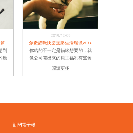
2019/12/09
蟲篇
創造貓咪快樂無壓生活環境<中>
想到
你給的不一定是貓咪想要的，就
的應
像公司開出來的員工福利有些會
你只
讓人很想翻白眼一樣。真正了解
閱讀更多
太小
貓咪生理及心理上的需求才是齊
壁蝨
家治國平天下的基礎。 上回替大
蟲蟲
家介紹了貓咪環境的五大需求中
...
的二大需求，各位貓主人們都好...
訂閱電子報