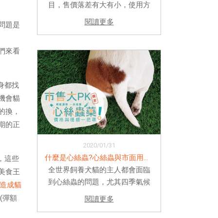
目，售價落差有大有小，使用方
式也大不同，親友推薦不一，究
閱讀更多
問題是
竟哪個效果最好?副作用最低?使
用起來最方便?本篇完整收錄市面
們來看
上最常見也多飼主使用的各品牌
比較，讓你不用再花時間問人
囉！ ...
身都找
機會貓
的換，
期的正
2020/01/31
什麼是心絲蟲?心絲蟲與市面用藥價格與種類一次認識
，這些
全世界飼養犬貓的主人都會面臨
美食王
到心絲蟲的問題，尤其四季氣候
造成貓
皆潮濕溫暖的台灣，更是孕育心
(彈額
閱讀更多
絲蟲的絕佳環境，因此預防心絲