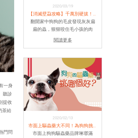
2020/03/19
【消滅壁蝨攻略】千萬別硬拔！發現壁蝨這樣做
翻開家中狗狗的毛皮發現灰灰扁
扁的蟲，狠狠咬住毛小孩的肉
上！沒錯，這就是令飼主與獸醫
閱讀更多
都覺得可怕又難纏的體外寄生蟲
－壁蝨。壁蝨不僅會造成狗狗外
在皮膚不適，還會傳播內在疾
病，所以各位毛爸媽可別認為
「看到壁蝨...
有一身
、聽診
別提收
奶茶給
2020/02/13
市面上驅蟲藥大不同！為狗狗挑選適合的...
熱門問
市面上狗狗驅蟲藥品牌琳瑯滿