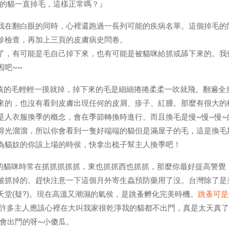
我的貓一直掉毛，這樣正常嗎？』
我在翻白眼的同時，心裡還跑過一長列可能的疾病名單。這個掉毛的
診檢查，再加上三頁的皮膚病史問卷。
了，有可能是毛自己掉下來，也有可能是被貓咪給抓或舔下來的。我
因吧~~
孩的毛輕輕一摸就掉，掉下來的毛是細細捲捲柔柔一吹就飛。翻遍全
來的，也沒有看到皮膚出現任何的皮屑、疹子、紅腫。那麼有很大的
是人衣服換季的概念，會在季節轉換時進行。而且換毛是慢~慢~慢~
得光溜溜，所以你會看到一隻好端端的貓但是滿屋子的毛，這是換毛
為貓奴的你該上場的時侯，快拿出梳子幫主人換季吧！
的貓咪時常在抓抓抓抓抓，東也抓抓西也抓抓，那麼你最好提高警覺
被抓掉的。趕快注意一下這個月外寄生蟲預防藥用了沒。台灣除了是
天堂(疑?)。現在高溫又潮濕的氣侯，是跳蚤孵化完美時機。
跳蚤可是
許多主人應該心裡在大叫我家很乾淨我的貓都不出門，真是太天真了
你會出門的呀~小傻瓜。