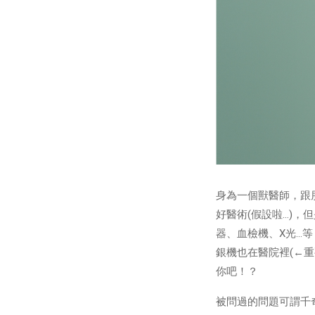
身為一個獸醫師，跟
好醫術(假設啦…)
器、血檢機、X光…
銀機也在醫院裡(←
你吧！？
被問過的問題可謂千