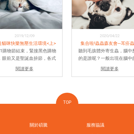
2019/12/09
2020/04/22
造貓咪快樂無壓生活環境<上>
集合啦!蟲蟲森友會─耳疥
111購物節結束，緊接黑色購物
聽到毛孩體外寄生蟲，腦中
，眼前又是聖誕血拚節，各式
的是誰呢？一般出現在腦中
樣的社群網站及手機廣告不斷
該就是跳蚤跟壁蝨吧。如果
閱讀更多
閱讀更多
出讓主人心頭融化手指軟化的
能想到這兩種蟲蟲，那你就
愛貓咪物品，各式各樣的精緻
看蟲蟲的世界了。除了跳蚤
碗、萌萌噠貓床、外觀美麗大
這些可以被我們肉眼看到的
放在客廳都漂亮的貓砂盆。許
外，還有很多種體外寄生蟲蠢蠢
TOP
多貓...
關於碩騰
服務協議