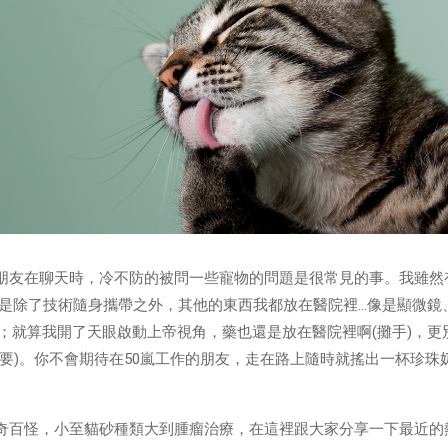
朋友在聊天時，冷不防的被問一些寵物的問題是很常見的事。我雖然
，但是除了技術隨身攜帶之外，其他的東西我都放在醫院裡…像是顯微鏡
等；就算我開了天眼啟動上帝視角，藥也還是放在醫院裡啊(攤手)，更
重要)。你不會期待在50嵐工作的朋友，走在路上隨時就搖出一杯珍珠
奇百怪，小至貓砂種類大到腫瘤治療，在這裡跟大家分享一下最近的