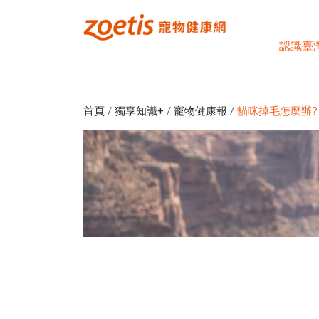
認識臺
首頁
/
獨享知識+
/
寵物健康報
/
貓咪掉毛怎麼辦?