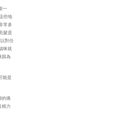
蟲的工作絕不可懈怠！本篇除了
帶你認識心絲蟲，更貼心整理出
斷一
市售心絲蟲藥的價格、優缺點，
這些地
有助...
非常多
毛髮是
可以對任
貓咪就
咪因為
可能是
師的痛
及精力