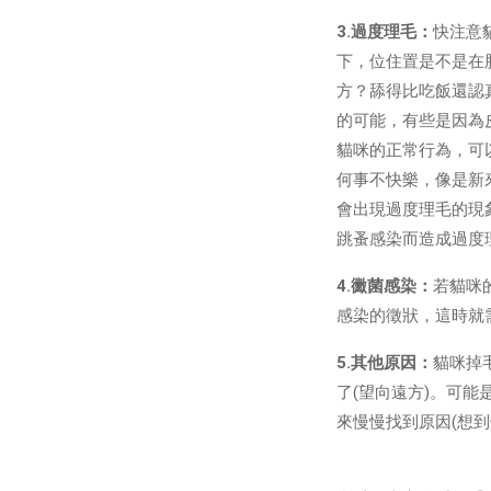
3.過度理毛：
快注意
下，位住置是不是在
方？舔得比吃飯還認
的可能，有些是因為
貓咪的正常行為，可
何事不快樂，像是新
會出現過度理毛的現
跳蚤感染而造成過度
4.黴菌感染：
若貓咪
感染的徵狀，這時就
5.其他原因：
貓咪掉
了(望向遠方)。可
來慢慢找到原因(想到