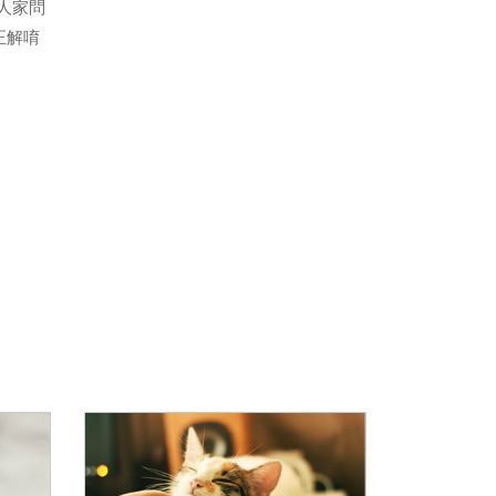
人家問
正解唷