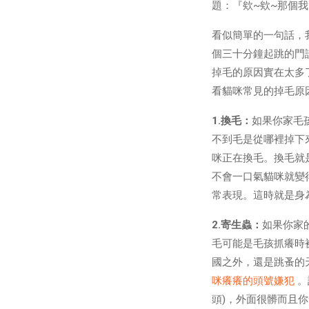
題：『欸~欸~那個
看似簡單的一句話，
個三十分鐘起跳的門
掉毛的原因實在太多
看貓咪常見的掉毛原
1.換毛：
如果你家毛
不到毛是從哪裡掉下
咪正在換毛。換毛就
不會一口氣貓咪就變
常表現。這時就是身
2.寄生蟲：
如果你家
毛可能是毛孩抓癢時
國之外，還是跳蚤的
咪癢癢的頭號嫌犯
。
頭)，外面很髒而且