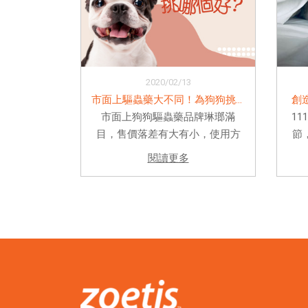
2020/02/13
市面上驅蟲藥大不同！為狗狗挑選適合的...
創
市面上狗狗驅蟲藥品牌琳瑯滿
1
目，售價落差有大有小，使用方
節
式也大不同，親友推薦不一，究
各
閱讀更多
竟哪個效果最好?副作用最低?使
跳
用起來最方便?本篇完整收錄市面
可
上最常見也多飼主使用的各品牌
水
比較，讓你不用再花時間問人
方
囉！ ...