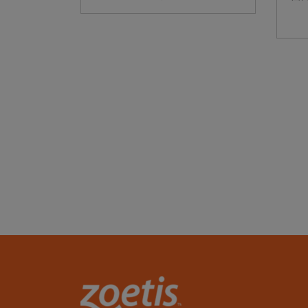
作息、或美妝保養，都有最適合
門
的保養方式……那麼我們的毛寶貝
員
呢？換季時期要怎麼照顧？ 這次
的
邀請...
蟲