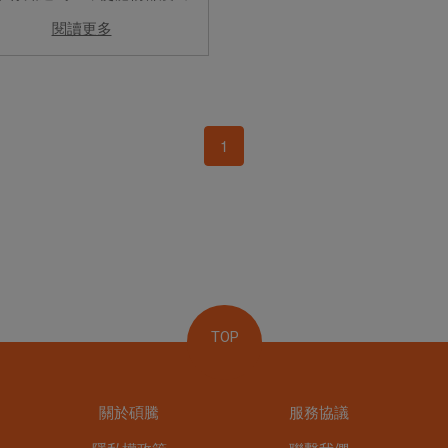
，跳蚤壁蝨還是能經由家庭成
閱讀更多
帶回家，所以驅蟲是每月必做
要事啦！ 那…”到底要買口服驅
藥、還是外用的驅蟲藥？” ...
1
TOP
關於碩騰
服務協議