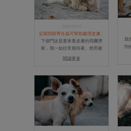
2025/03/25
定期預防寄生蟲可幫助處理皮膚問題
我
下個門診是要來看皮膚的瑪爾濟
怕
斯，我一如往常期待著。然而被
好
飼主阿姨抱進診間，卻是一隻咖
閱讀更多
次
啡色的小狗。仔細看，我才發現
到
那是一隻全身脫毛、遍佈痂皮的
不
瑪爾濟斯，可愛裡帶著滄桑。 問
人拿
診才知道，這隻小狗脫毛一陣子...