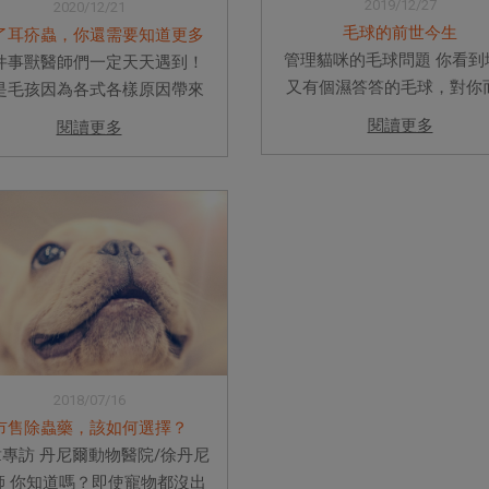
2019/12/27
2020/12/21
毛球的前世今生
了耳疥蟲，你還需要知道更多
管理貓咪的毛球問題 你看到
件事獸醫師們一定天天遇到！
又有個濕答答的毛球，對你
是毛孩因為各式各樣原因帶來
大概不是什麼天大的新聞了
診，獸醫師看完診後，主人抱
閱讀更多
閱讀更多
爾出現這樣的畫面可能很正
毛孩正要打開診間門離去的瞬
但如果你覺得發生頻率多到
，突然一個驀然回首：『醫
話，那可能是需要關切的
，可以順便看一下他的耳朵
了。接著來看看這些黏糊糊的.
？昨天去洗澡時，美容師說他
的耳朵很...
2018/07/16
市售除蟲藥，該如何選擇？
專訪 丹尼爾動物醫院/徐丹尼
師 你知道嗎？即使寵物都沒出