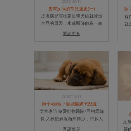
2021/08/19
皮膚疾病的常見迷思(一)
除
皮膚病是寵物家長帶犬貓就診最
有
常見的原因，水蓮醫師做為一個
就
非皮膚專科的家醫，一天還是要
就
閱讀更多
看上幾個皮膚病門診。久了之
著
後，發現許多寵物家長對於皮膚
間
病有很多有趣的想法。今天我們
師
就來聊聊這些奇妙的犬貓皮膚病
嗎
迷思吧...
2018/10/11
換季=過敏？聽聽醫師怎麼說！
文章專訪 築愛動物醫院/呂柏霆院
長 入秋後氣溫漸漸轉涼，許多人
文章
也開始保養身體：無論是食補、
閱讀更多
醫