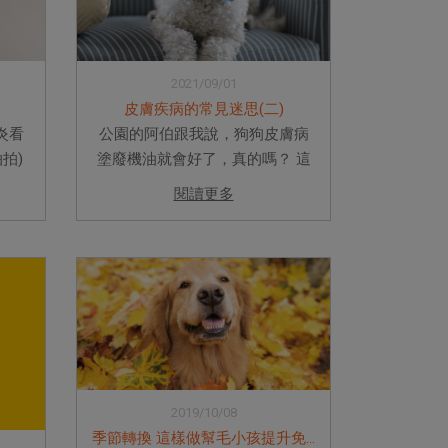
2021/09/01
皮膚疾病的常見迷思(二)
炎看
公園的阿伯跟我說，狗狗皮膚病
拍)
塗廢機油就會好了，真的嗎？ 這
好的
個是水蓮醫師認為最古老的皮膚
閱讀更多
與遺傳
病鬼故事，我從20年前聽到現
有過
在。而且這個故事都有重點-他們
過敏
都可以說出一隻皮膚病的狗，看
過很多獸醫都沒有好，但是塗了....
2019/10/08
季節轉換 這樣做幫毛小孩提升免疫力