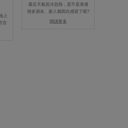
最近天氣忽冷忽熱，是不是身邊
很多朋友、家人都因此感冒了呢?
地上
在這樣的季節不僅要照顧自己，
閱讀更多
而言
別忘了家裡的毛小孩也是需要多
。偶
加留意的唷！ 本篇榮幸邀請到青
常，
青動物醫院 / 李宗峰醫師來為各
不像
位解答，究竟秋冬換季需要留...
問題
..