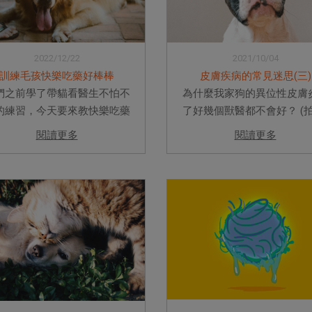
2022/12/22
2021/10/04
訓練毛孩快樂吃藥好棒棒
皮膚疾病的常見迷思(三)
們之前學了帶貓看醫生不怕不
為什麼我家狗的異位性皮膚
的練習，今天要來教快樂吃藥
了好幾個獸醫都不會好？ (拍
棒棒的練習。 大家還記得第一
因為異位性皮膚炎是不會
閱讀更多
閱讀更多
餵毛孩吃藥的狀況嗎？有人拿
啊…。 犬異位性皮膚炎是個
甜蜜蜜的藥水，毛孩吃到欲罷
有關的過敏性皮膚病-狗狗具
能，看到藥像看到寶一樣；有
敏性的體質，接觸到環境
到藥丸，丟到飼料裡，毛孩...
原，造成搔癢以...