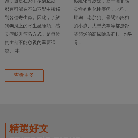
跑，還是在家中撒嬌互動，
纖維化等狀況，是一種非感
都有可能在不知不覺中接觸
染性的退化性疾病，老狗、
到各種寄生蟲。因此，了解
胖狗、老胖狗、骨關節炎狗
狗狗身上的寄生蟲種類、感
的小孩、大型犬等等都是骨
染症狀與預防方式，是每位
關節炎的高風險族群1。 狗狗
飼主都不能忽視的重要課
骨...
題。 本...
查看更多
精選好文