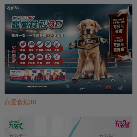
寵愛食剋3D