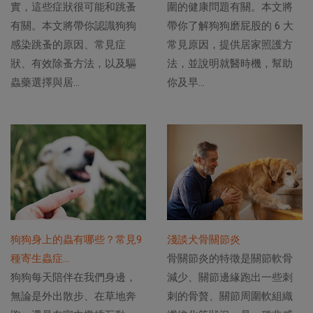
實，這些症狀很可能和跳蚤
圍的健康問題有關。本文將
有關。本文將帶你認識狗狗
帶你了解狗狗磨屁股的 6 大
感染跳蚤的原因、常見症
常見原因，提供居家照護方
狀、有效除蚤方法，以及驅
法，並說明就醫時機，幫助
蟲藥選擇與居...
你及早...
狗狗身上的蟲有哪些？常見9
淺談犬骨關節炎
種寄生蟲症...
骨關節炎的特徵是關節軟骨
狗狗每天陪伴在我們身邊，
減少、關節邊緣跑出一些刺
無論是外出散步、在草地奔
刺的骨贅、關節周圍軟組織