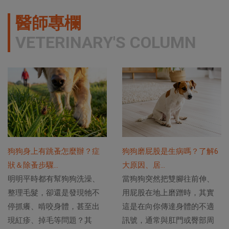
醫師專欄
VETERINARY'S COLUMN
狗狗身上有跳蚤怎麼辦？症
狗狗磨屁股是生病嗎？了解6
狀＆除蚤步驟...
大原因、居...
明明平時都有幫狗狗洗澡、
當狗狗突然把雙腳往前伸、
整理毛髮，卻還是發現牠不
用屁股在地上磨蹭時，其實
停抓癢、啃咬身體，甚至出
這是在向你傳達身體的不適
現紅疹、掉毛等問題？其
訊號，通常與肛門或臀部周