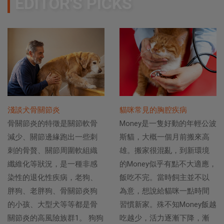
EDITOR'S PICKS
淺談犬骨關節炎
貓咪常見的胸腔疾病
骨關節炎的特徵是關節軟骨
Money是一隻好動的年輕公波
減少、關節邊緣跑出一些刺
斯貓，大概一個月前搬來高
刺的骨贅、關節周圍軟組織
雄。搬家很混亂，到新環境
纖維化等狀況，是一種非感
的Money似乎有點不大適應，
染性的退化性疾病，老狗、
飯吃不完。當時飼主並不以
胖狗、老胖狗、骨關節炎狗
為意，想說給貓咪一點時間
的小孩、大型犬等等都是骨
習慣新家。殊不知Money飯越
關節炎的高風險族群1。 狗狗
吃越少，活力逐漸下降，漸